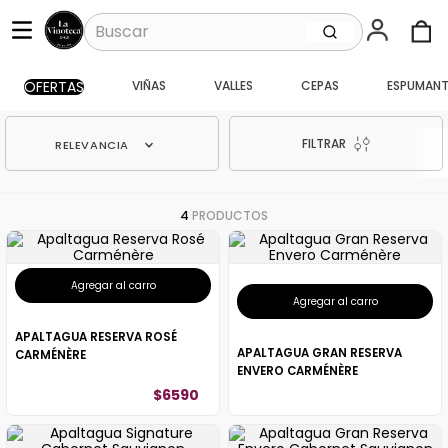
Buscar
OFERTAS
VIÑAS
VALLES
CEPAS
ESPUMANT
TÉRMINOS MÁS BUSCADOS
1
.
santa ema gran
FILTRAR
RELEVANCIA
2
.
caballo loco
3
.
vik
4
PRODUCTOS
4
.
carmenere
5
.
santa ema
Agregar al carro
6
.
toro piedra
Agregar al carro
7
.
catalina
APALTAGUA RESERVA ROSÉ
APALTAGUA GRAN RESERVA
CARMÉNÈRE
8
.
bouchon
ENVERO CARMÉNÈRE
$
6590
9
.
pisco
10
.
reserva