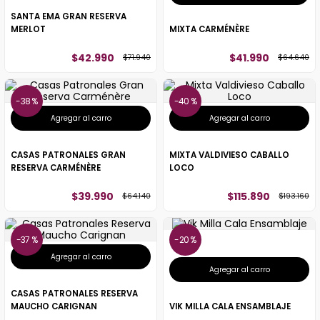
SANTA EMA GRAN RESERVA
MERLOT
MIXTA CARMÉNÈRE
$
42
.
990
$
41
.
990
$
71
.
940
$
64
.
640
38 %
40 %
Agregar al carro
Agregar al carro
CASAS PATRONALES GRAN
MIXTA VALDIVIESO CABALLO
RESERVA CARMÉNÈRE
LOCO
$
39
.
990
$
115
.
890
$
64
.
140
$
193
.
160
37 %
20 %
Agregar al carro
Agregar al carro
CASAS PATRONALES RESERVA
MAUCHO CARIGNAN
VIK MILLA CALA ENSAMBLAJE