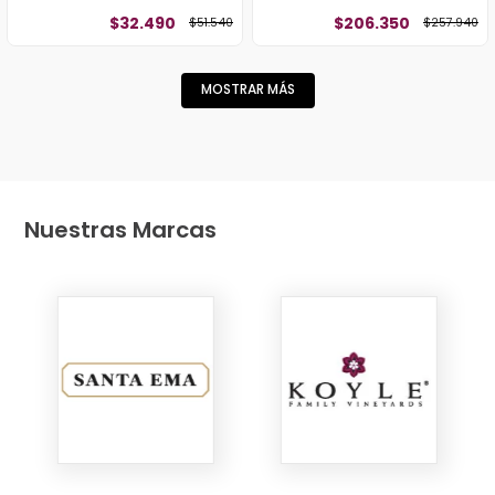
$
32
.
490
$
206
.
350
$
51
.
540
$
257
.
940
MOSTRAR MÁS
Nuestras Marcas