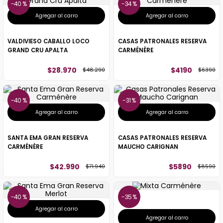
40 %
34 %
Agregar al carro
Agregar al carro
VALDIVIESO CABALLO LOCO
CASAS PATRONALES RESERVA
GRAND CRU APALTA
CARMÉNÈRE
$
28
.
970
$
4190
$
48
.
290
$
6390
40 %
31 %
Agregar al carro
Agregar al carro
SANTA EMA GRAN RESERVA
CASAS PATRONALES RESERVA
CARMÉNÈRE
MAUCHO CARIGNAN
$
42
.
990
$
5890
$
71
.
940
$
8590
40 %
35 %
Agregar al carro
Agregar al carro