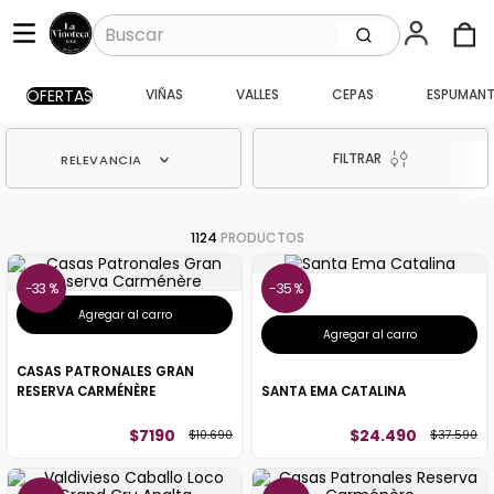
Buscar
OFERTAS
VIÑAS
VALLES
CEPAS
ESPUMANT
TÉRMINOS MÁS BUSCADOS
1
.
santa ema gran
FILTRAR
RELEVANCIA
2
.
caballo loco
3
.
vik
1124
PRODUCTOS
4
.
carmenere
5
.
santa ema
33 %
35 %
Agregar al carro
6
.
toro piedra
Agregar al carro
7
.
bouchon
CASAS PATRONALES GRAN
RESERVA CARMÉNÈRE
SANTA EMA CATALINA
8
.
pisco
$
7190
$
24
.
490
$
10
.
690
$
37
.
590
9
.
reserva
10
.
montes