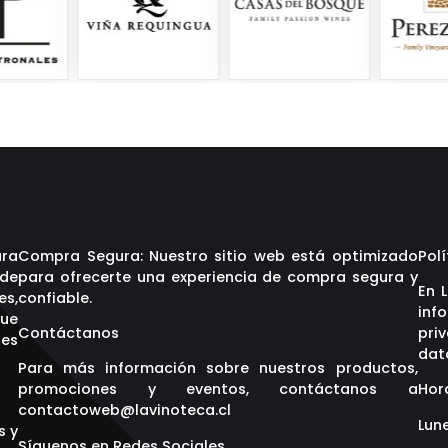
ara
Compra Segura: Nuestro sitio web está optimizado
Polí
 de
para ofrecerte una experiencia de compra segura y
En 
es,
confiable.
inf
que
Contáctanos
pri
res
dat
Para más información sobre nuestros productos,
promociones y eventos, contáctanos a
Hor
contactoweb@lavinoteca.cl
Lune
s y
Síguenos en Redes Sociales