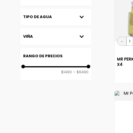
Mr Perkins
Puyehue
TIPO DE AGUA
Con Gas
Sin Gas
VIÑA
Importada
－
Mr Perkins
Puyehue
MR PER
X4
$1490
–
$6490