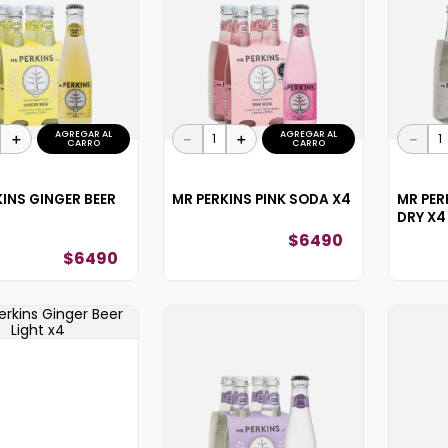
10
.
reserva
AGREGAR AL
AGREGAR AL
＋
－
＋
－
CARRO
CARRO
KINS GINGER BEER
MR PERKINS PINK SODA X4
MR PER
DRY X4
$
6490
$
6490