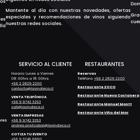
os
Dom
Mantente al día con nuestras novedades, ofertas
Gra
especiales y recomendaciones de vinos siguiendo
res
cuen
nuestras redes sociales.
lla
S
SERVICIO AL CLIENTE
RESTAURANTES
Horario: Lunes a Viernes
Reservas
08: 00hrs a 18: 00hrs.
Teléfono:
+56 2 2829 2200
+56 2 2829 2200
Restaurante ZOCO
contacto@lavinoteca.cl
Restaurante Nueva Costanera
VENTA TELEFÓNICA
+56 9 9742 3253
Restaurante Manuel Montt
call@lavinoteca.cl
Restaurante Viña del Mar
VENTA EMPRESAS
bres
+56 9 9742 3253
andrea.aristizabal@lavinoteca.cl
COTIZA TU EVENTO
+56 9 3245 6650