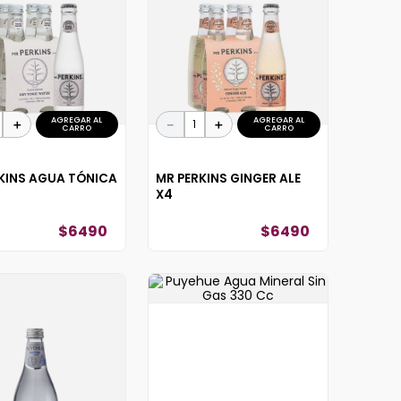
AGREGAR AL
AGREGAR AL
＋
－
＋
CARRO
CARRO
KINS AGUA TÓNICA
MR PERKINS GINGER ALE
X4
$
6490
$
6490