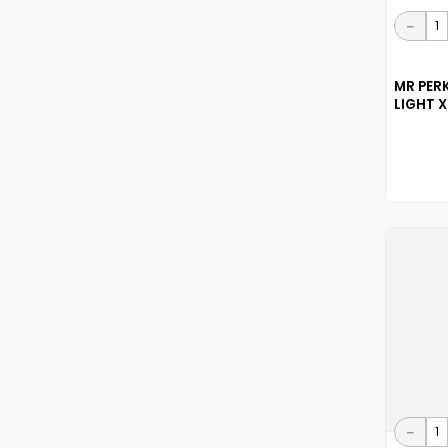
－
MR PER
LIGHT 
－