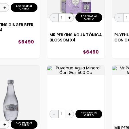
AGREGAR AL
＋
CARRO
AGREGAR AL
－
＋
－
CARRO
KINS GINGER BEER
X4
MR PERKINS AGUA TÓNICA
PUYEHU
BLOSSOM X4
CON G
$
6490
$
6490
AGREGAR AL
－
＋
CARRO
AGREGAR AL
＋
CARRO
MR PER