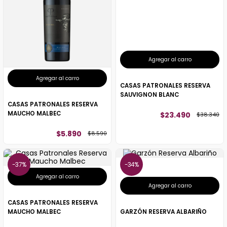
Agregar al carro
Agregar al carro
CASAS PATRONALES RESERVA
SAUVIGNON BLANC
CASAS PATRONALES RESERVA
MAUCHO MALBEC
$
23
.
490
$
38
.
340
$
5
.
890
$
8
.
590
37%
34%
Agregar al carro
Agregar al carro
CASAS PATRONALES RESERVA
MAUCHO MALBEC
GARZÓN RESERVA ALBARIÑO