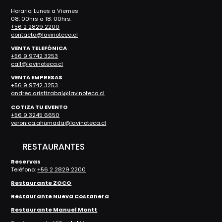
Horario: Lunes a Viernes
08: 00hrs a 18: 00hrs.
+56 2 2829 2200
contacto@lavinoteca.cl
VENTA TELEFÓNICA
+56 9 9742 3253
call@lavinoteca.cl
VENTA EMPRESAS
+56 9 9742 3253
andrea.aristizabal@lavinoteca.cl
COTIZA TU EVENTO
+56 9 3245 6650
veronica.ahumada@lavinoteca.cl
RESTAURANTES
Reservas
Teléfono:
+56 2 2829 2200
Restaurante ZOCO
Restaurante Nueva Costanera
Restaurante Manuel Montt