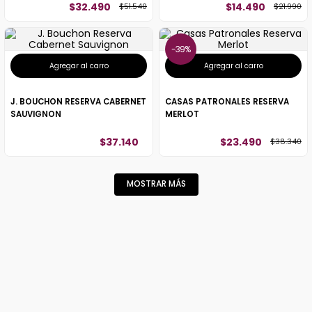
$
32
.
490
$
14
.
490
$
51
.
540
$
21
.
990
39%
Agregar al carro
Agregar al carro
J. BOUCHON RESERVA CABERNET
CASAS PATRONALES RESERVA
SAUVIGNON
MERLOT
$
37
.
140
$
23
.
490
$
38
.
340
MOSTRAR MÁS