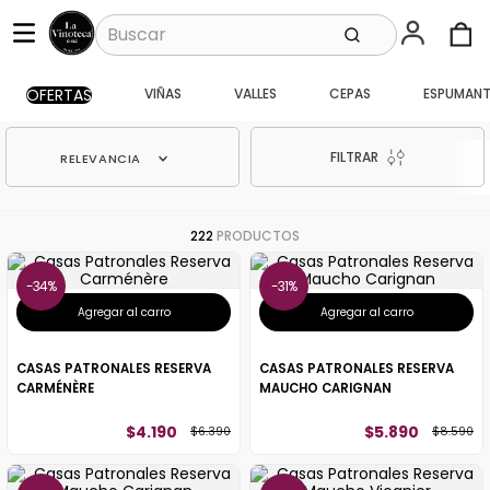
OFERTAS
VIÑAS
VALLES
CEPAS
ESPUMANT
FILTRAR
RELEVANCIA
222
PRODUCTOS
34%
31%
Agregar al carro
Agregar al carro
CASAS PATRONALES RESERVA
CASAS PATRONALES RESERVA
CARMÉNÈRE
MAUCHO CARIGNAN
$
4
.
190
$
5
.
890
$
6
.
390
$
8
.
590