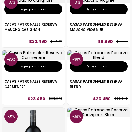
37%
31%
Agregar al carro
Agregar al carro
CASAS PATRONALES RESERVA
CASAS PATRONALES RESERVA
MAUCHO CARIGNAN
MAUCHO VIOGNIER
$
32
.
490
$
5
.
890
$
51
.
540
$
8
.
590
39%
39%
Agregar al carro
Agregar al carro
CASAS PATRONALES RESERVA
CASAS PATRONALES RESERVA
CARMÉNÈRE
BLEND
$
23
.
490
$
23
.
490
$
38
.
340
$
38
.
340
31%
39%