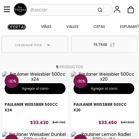
OFERTAS
VIÑAS
VALLES
CEPAS
ESPUMANT
FILTRAR
ORDENAR POR
5
PRODUCTOS
30%
30%
Agregar al carro
Agregar al carro
PAULANER WEISSBIER 500CC
PAULANER WEISSBIER 500CC
X24
X20
$
33
.
430
$
33
.
460
$
47
.
760
$
47
.
800