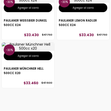
30%
30%
Agregar al carro
Agregar al carro
PAULANER WEISSBIER DUNKEL
PAULANER LEMON RADLER
500CC X24
500CC X24
$
33
.
430
$
33
.
430
$
47
.
760
$
47
.
760
30%
Agregar al carro
PAULANER MÜNCHNER HELL
500CC X20
$
33
.
460
$
47
.
800