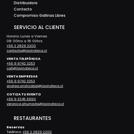
Distribuidora
Contacto
Compromiso Gallinas Libres
SERVICIO AL CLIENTE
Horario: Lunes a Viernes
08: 00hrs a 18: 00hrs.
+56 2 2829 2200
contacto@lavinoteca.cl
VENTA TELEFÓNICA
+56 9 9742 3253
call@lavinoteca.cl
VENTA EMPRESAS
+56 9 9742 3253
andrea.aristizabal@lavinoteca.cl
COTIZA TU EVENTO
+56 9 3245 6650
veronica.ahumada@lavinoteca.cl
RESTAURANTES
Reservas
Teléfono:
+56 2 2829 2200