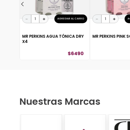
－
＋
－
＋
AGREGAR AL CARRO
A
MR PERKINS AGUA TÓNICA DRY
MR PERKINS PINK 
X4
$
6490
Nuestras Marcas