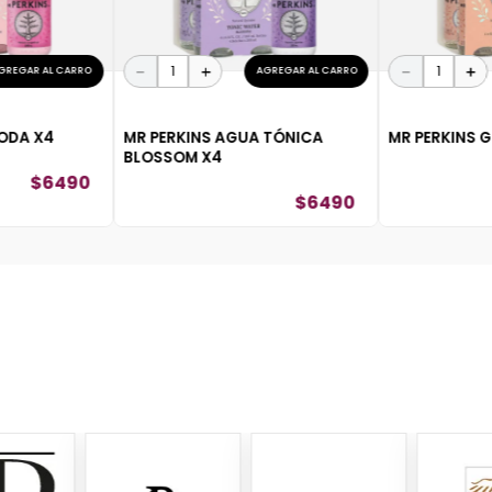
－
＋
－
＋
GREGAR AL CARRO
AGREGAR AL CARRO
SODA X4
MR PERKINS AGUA TÓNICA
MR PERKINS G
BLOSSOM X4
$
6490
$
6490