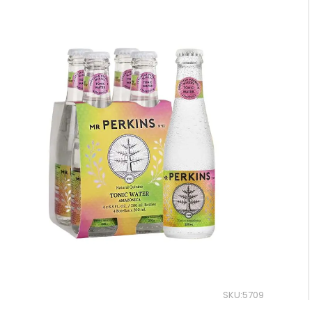
10
.
reserva
SKU
:
5709