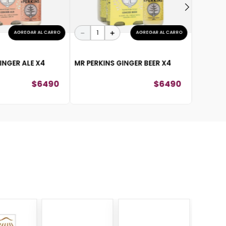
－
＋
AGREGAR AL CARRO
AGREGAR AL CARRO
INGER ALE X4
MR PERKINS GINGER BEER X4
$
6490
$
6490