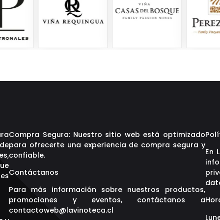
ara
Compra Segura: Nuestro sitio web está optimizado
Polí
 de
para ofrecerte una experiencia de compra segura y
En 
es,
confiable.
inf
que
Contáctanos
pri
res
dat
Para más información sobre nuestros productos,
promociones y eventos, contáctanos a
Hor
contactoweb@lavinoteca.cl
Lune