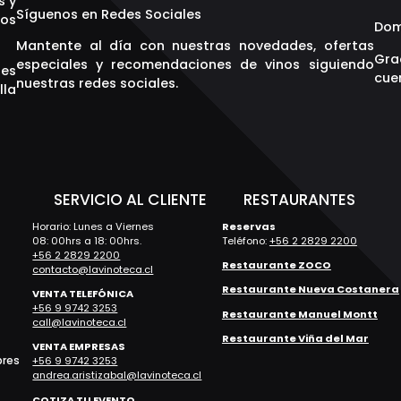
s y
Síguenos en Redes Sociales
os
Dom
Mantente al día con nuestras novedades, ofertas
Gra
especiales y recomendaciones de vinos siguiendo
res
cuen
nuestras redes sociales.
lla
S
SERVICIO AL CLIENTE
RESTAURANTES
Horario: Lunes a Viernes
Reservas
08: 00hrs a 18: 00hrs.
Teléfono:
+56 2 2829 2200
+56 2 2829 2200
Restaurante ZOCO
contacto@lavinoteca.cl
Restaurante Nueva Costanera
VENTA TELEFÓNICA
+56 9 9742 3253
Restaurante Manuel Montt
call@lavinoteca.cl
Restaurante Viña del Mar
VENTA EMPRESAS
bres
+56 9 9742 3253
andrea.aristizabal@lavinoteca.cl
COTIZA TU EVENTO