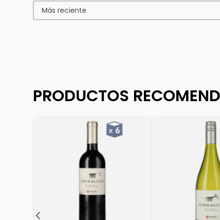
Más reciente
PRODUCTOS RECOMEN
 AL CARRO
BERNET
$
119
.
940