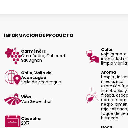
INFORMACION DE PRODUCTO
Color
Carménère
Rojo granate
Carménère, Cabernet
intensidad m
Sauvignon
limpio y brilla
Aroma
Chile, Valle de
Limpia , inte
Aconcagua
media, rica
Valle de Aconcagua
expresión frut
frambuesa y
fresca, espec
Viña
como el laure
Von Siebenthal
negro, pimen
rojo salteado
toque de tier
húmeda.
Cosecha
2017
Boca