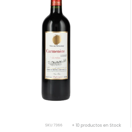
10
.
montes
SKU
:
7366
+ 10 productos en Stock