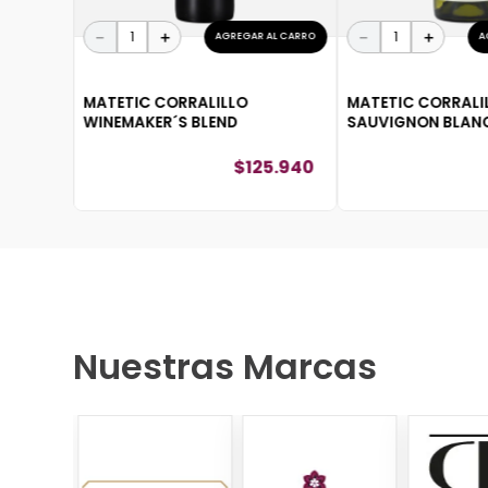
－
＋
－
＋
AGREGAR AL CARRO
A
MATETIC CORRALILLO
MATETIC CORRALI
WINEMAKER´S BLEND
SAUVIGNON BLAN
$
125
.
940
Nuestras Marcas