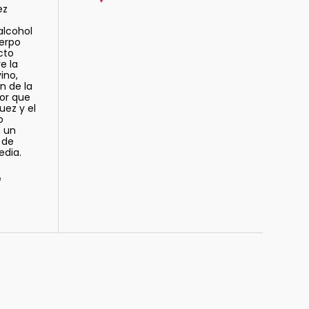
ez
alcohol
erpo
cto
re la
ino,
n de la
bor que
uez y el
o
n un
 de
edia.
e