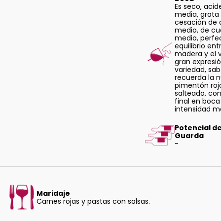
Es seco, acid
media, grata
cesación de 
medio, de cu
medio, perfe
equilibrio ent
madera y el v
gran expresió
variedad, sa
recuerda la n
pimentón roj
salteado, co
final en boca
intensidad m
Potencial d
Guarda
-
Maridaje
Carnes rojas y pastas con salsas.