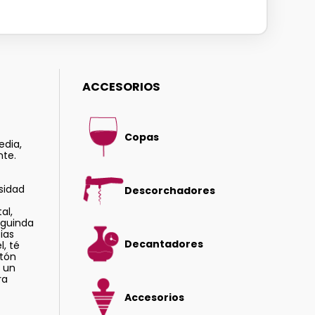
ACCESORIOS
Copas
edia,
nte.
nsidad
Descorchadores
al,
 guinda
ias
Decantadores
l, té
tón
, un
ra
Accesorios