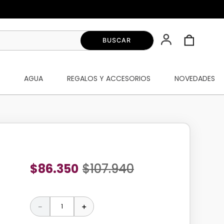
S
AGUA
REGALOS Y ACCESORIOS
NOVEDADES
$
86
.
350
$
107
.
940
－
＋