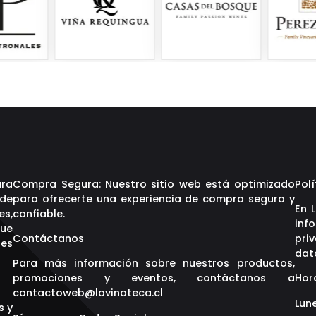
ara
Compra Segura: Nuestro sitio web está optimizado
Polí
 de
para ofrecerte una experiencia de compra segura y
En 
es,
confiable.
inf
que
Contáctanos
pri
res
dat
Para más información sobre nuestros productos,
promociones y eventos, contáctanos a
Hor
contactoweb@lavinoteca.cl
Lune
s y