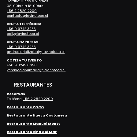
Horario: Lunes a Viernes
08: 00hrs a 18: 00hrs.
+56 2 2829 2200
contacto@lavinoteca.cl
VENTA TELEFÓNICA
+56 9 9742 3253
call@lavinoteca.cl
VENTA EMPRESAS
+56 9 9742 3253
andrea.aristizabal@lavinoteca.cl
COTIZA TU EVENTO
+56 9 3245 6650
veronica.ahumada@lavinoteca.cl
RESTAURANTES
Reservas
Teléfono:
+56 2 2829 2200
Restaurante ZOCO
Restaurante Nueva Costanera
Restaurante Manuel Montt
Restaurante Viña del Mar