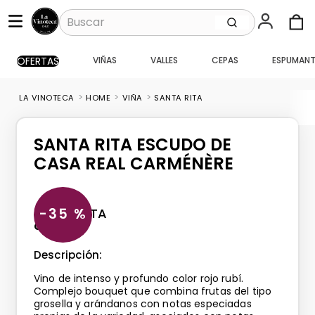
Buscar
OFERTAS
VIÑAS
VALLES
CEPAS
ESPUMANT
TÉRMINOS MÁS BUSCADOS
1
.
santa ema gran
HOME
VIÑA
SANTA RITA
2
.
caballo loco
3
.
vik
SANTA RITA ESCUDO DE
4
.
carmenere
CASA REAL CARMÉNÈRE
5
.
santa ema
6
.
toro piedra
SANTA RITA
35 %
CC
750
7
.
pisco
Descripción:
8
.
montes
Vino de intenso y profundo color rojo rubí.
9
.
bouchon
Complejo bouquet que combina frutas del tipo
grosella y arándanos con notas especiadas
10
.
reserva