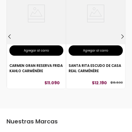
S
R
Agregar al carro
Agregar al carro
CARMEN GRAN RESERVA FRIDA
SANTA RITA ESCUDO DE CASA
KAHLO CARMÉNÈRE
REAL CARMÉNÈRE
$
11
.
090
$
12
.
190
$
18
.
890
Nuestras Marcas