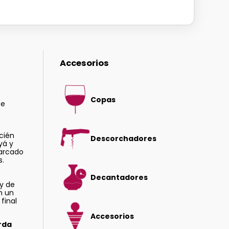
Accesorios
Copas
te
cién
Descorchadores
yá y
arcado
s.
Decantadores
y de
n un
final
Accesorios
rda