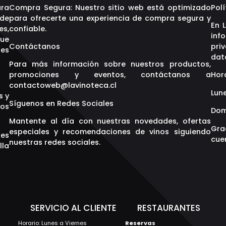
ara
Compra Segura: Nuestro sitio web está optimizado
Polí
 de
para ofrecerte una experiencia de compra segura y
En 
es,
confiable.
inf
que
Contáctanos
pri
res
dat
Para más información sobre nuestros productos,
promociones y eventos, contáctanos a
Hor
contactoweb@lavinoteca.cl
Lune
s y
Síguenos en Redes Sociales
os
Dom
Mantente al día con nuestras novedades, ofertas
Gra
especiales y recomendaciones de vinos siguiendo
res
cuen
nuestras redes sociales.
lla
S
SERVICIO AL CLIENTE
RESTAURANTES
Horario: Lunes a Viernes
Reservas