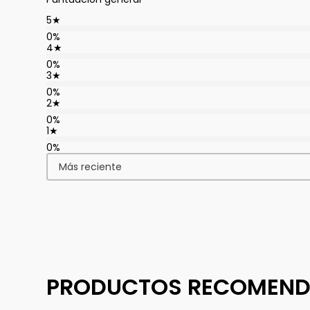
5
★
0%
4
★
0%
3
★
0%
2
★
0%
1
★
0%
Más reciente
PRODUCTOS RECOMEN