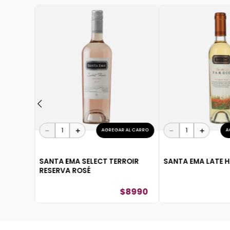
 AL CARRO
$
37
.
590
－
＋
－
＋
AGREGAR AL CARRO
A
SANTA EMA SELECT TERROIR
SANTA EMA LATE 
RESERVA ROSÉ
$
8990