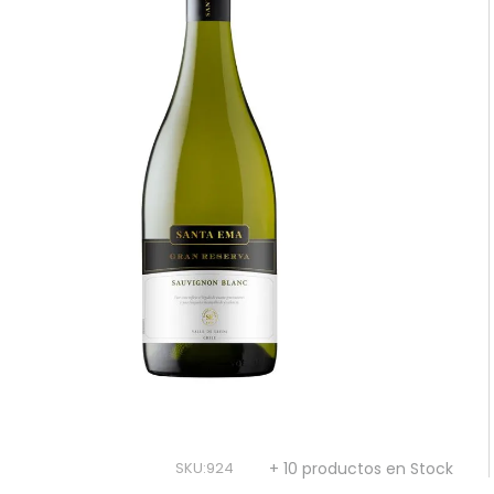
10
.
reserva
SKU
:
924
+ 10 productos en Stock