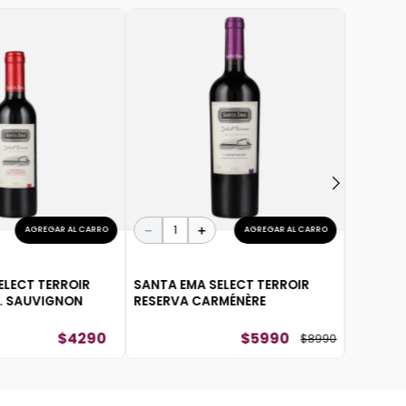
－
SANTA E
RESERV
－
＋
AGREGAR AL CARRO
AGREGAR AL CARRO
ELECT TERROIR
SANTA EMA SELECT TERROIR
. SAUVIGNON
RESERVA CARMÉNÈRE
$
4290
$
5990
$
8990