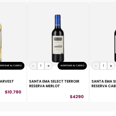
－
＋
－
＋
GREGAR AL CARRO
AGREGAR AL CARRO
HARVEST
SANTA EMA SELECT TERROIR
SANTA EMA S
RESERVA MERLOT
RESERVA CAB
$
10
.
790
$
4290