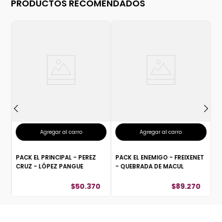
PRODUCTOS RECOMENDADOS
CA
P
- 
0
Agregar al carro
Agregar al carro
PACK EL PRINCIPAL - PEREZ
PACK EL ENEMIGO - FREIXENET
CRUZ - LÓPEZ PANGUE
- QUEBRADA DE MACUL
$
50
.
370
$
89
.
270