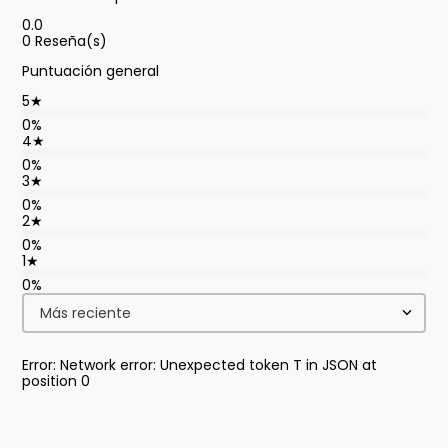
0.0
0
Reseña(s)
Puntuación general
5
★
0%
4
★
0%
3
★
0%
2
★
0%
1
★
0%
Más reciente
Error: Network error: Unexpected token T in JSON at
position 0