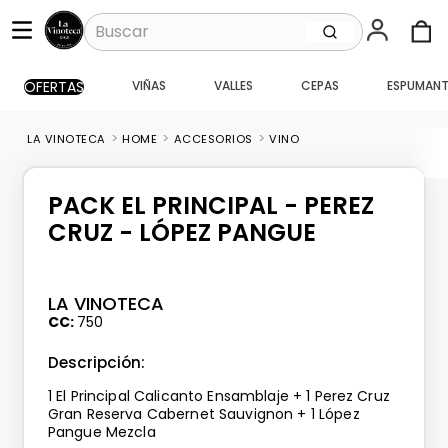
Buscar
OFERTAS
VIÑAS
VALLES
CEPAS
ESPUMANT
TÉRMINOS MÁS BUSCADOS
1
.
santa ema gran
HOME
ACCESORIOS
VINO
2
.
caballo loco
3
.
vik
PACK EL PRINCIPAL - PEREZ
4
.
carmenere
CRUZ - LÓPEZ PANGUE
5
.
santa ema
6
.
toro piedra
LA VINOTECA
CC
750
7
.
pisco
Descripción:
8
.
montes
1 El Principal Calicanto Ensamblaje + 1 Perez Cruz
9
.
bouchon
Gran Reserva Cabernet Sauvignon + 1 López
Pangue Mezcla
10
.
reserva