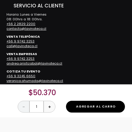
SERVICIO AL CLIENTE
Horario: Lunes a Viernes
08: 00hrs a 18: 00hrs.
+56 2 2829 2200
contacto@lavinoteca.cl
VENTA TELEFÓNICA
+56 9 9742 3253
call@lavinoteca.cl
VENTA EMPRESAS
+56 9 9742 3253
andrea.aristizabal@lavinoteca.cl
COTIZA TU EVENTO
+56 9 3245 6650
veronica.ahumada@lavinoteca.cl
$
50
.
370
RESTAURANTES
Reservas
－
＋
AGREGAR AL CARRO
Teléfono:
+56 2 2829 2200
Restaurante ZOCO
Restaurante Nueva Costanera