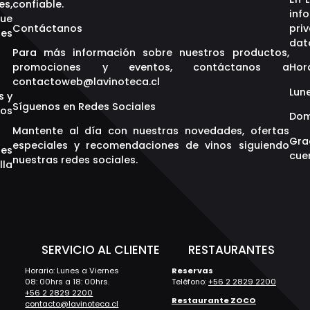
es,
confiable.
inf
que
Contáctanos
pri
res
dat
Para más información sobre nuestros productos,
promociones y eventos, contáctanos a
Hor
contactoweb@lavinoteca.cl
Lune
s y
Síguenos en Redes Sociales
os
Dom
Mantente al día con nuestras novedades, ofertas
Gra
especiales y recomendaciones de vinos siguiendo
res
cuen
nuestras redes sociales.
lla
S
SERVICIO AL CLIENTE
RESTAURANTES
Horario: Lunes a Viernes
Reservas
08: 00hrs a 18: 00hrs.
Teléfono:
+56 2 2829 2200
+56 2 2829 2200
Restaurante ZOCO
contacto@lavinoteca.cl