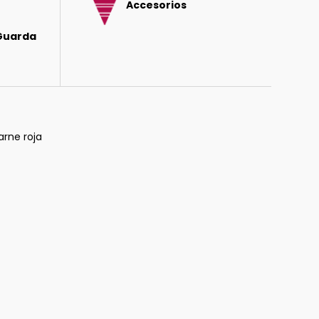
Accesorios
 Guarda
arne roja