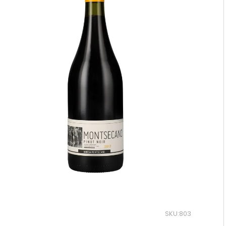
10
.
montes
SKU
:
803