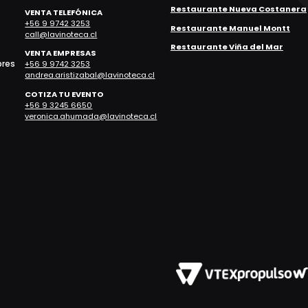
Restaurante Nueva Costanera
VENTA TELEFÓNICA
+56 9 9742 3253
Restaurante Manuel Montt
call@lavinoteca.cl
Restaurante Viña del Mar
VENTA EMPRESAS
bres
+56 9 9742 3253
andrea.aristizabal@lavinoteca.cl
COTIZA TU EVENTO
+56 9 3245 6650
veronica.ahumada@lavinoteca.cl