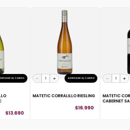
－
＋
－
＋
GREGAR AL CARRO
AGREGAR AL CARRO
LLO
MATETIC CORRALILLO RIESLING
MATETIC COR
C
CABERNET S
$
16
.
990
$
13
.
690