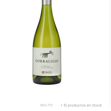
10
.
reserva
SKU
:
772
+ 10 productos en Stock