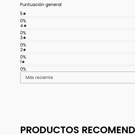
Puntuación general
5
★
0%
4
★
0%
3
★
0%
2
★
0%
1
★
0%
Más reciente
PRODUCTOS RECOMEN