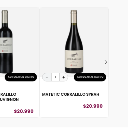
－
MATETI
WINEMA
－
＋
AGREGAR AL CARRO
AGREGAR AL CARRO
RALILLO
MATETIC CORRALILLO SYRAH
AUVIGNON
$
20
.
990
$
20
.
990