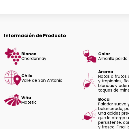
Información de Producto
Blanco
Color
Chardonnay
Amarillo pálido
Aroma
Chile
Notas a frutos 
Valle de San Antonio
y tropicales, fl
blancas y ade
toques de mine
Viña
Boca
Matetic
Paladar suave 
balanceado, p
una acidez prec
que le otorga u
persistente, c
y fresco. Final 