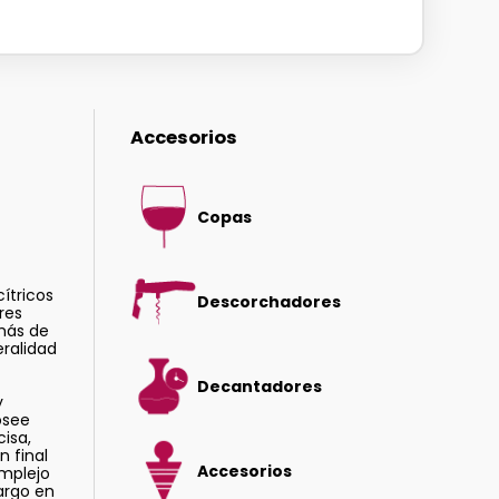
Accesorios
Copas
cítricos
Descorchadores
ores
más de
ralidad
Decantadores
y
osee
isa,
n final
Accesorios
omplejo
largo en