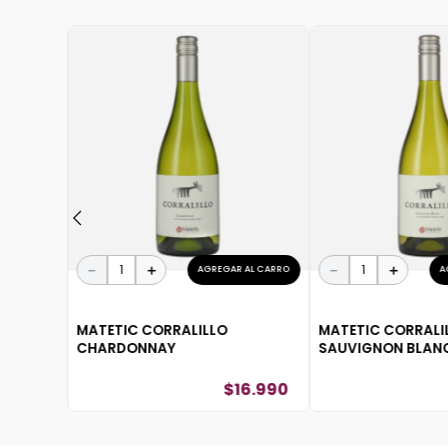
PONIBLE
ATE
－
＋
－
＋
AGREGAR AL CARRO
A
MATETIC CORRALILLO
MATETIC CORRALI
CHARDONNAY
SAUVIGNON BLAN
$
16
.
990