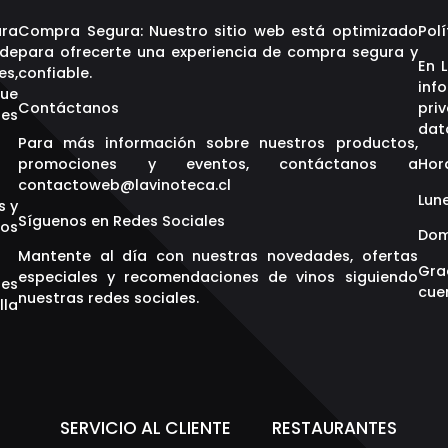
ara
Compra Segura: Nuestro sitio web está optimizado
Polí
 de
para ofrecerte una experiencia de compra segura y
En 
es,
confiable.
inf
que
Contáctanos
pri
res
dat
Para más información sobre nuestros productos,
promociones y eventos, contáctanos a
Hor
contactoweb@lavinoteca.cl
Lune
s y
Síguenos en Redes Sociales
os
Dom
Mantente al día con nuestras novedades, ofertas
Gra
especiales y recomendaciones de vinos siguiendo
res
cuen
nuestras redes sociales.
lla
S
SERVICIO AL CLIENTE
RESTAURANTES