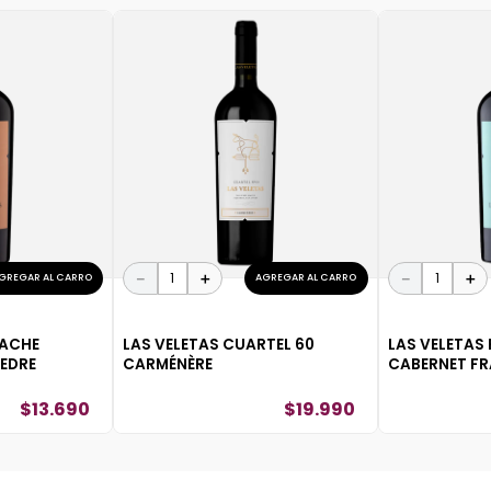
－
＋
－
＋
GREGAR AL CARRO
AGREGAR AL CARRO
NACHE
LAS VELETAS CUARTEL 60
LAS VELETAS 
EDRE
CARMÉNÈRE
CABERNET F
$
13
.
690
$
19
.
990