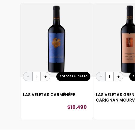
－
＋
－
＋
AGREGAR AL CARRO
A
LAS VELETAS CARMÉNÈRE
LAS VELETAS GRE
CARIGNAN MOURV
$
10
.
490