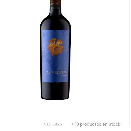
10
.
reserva
SKU
:
6495
+ 10 productos en Stock