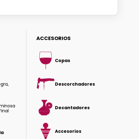
ACCESORIOS
Copas
gra,
Descorchadores
uminosa
Decantadores
Final
Accesorios
da