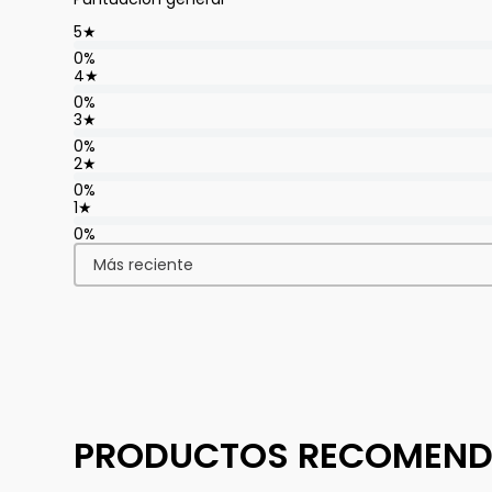
5
★
0%
4
★
0%
3
★
0%
2
★
0%
1
★
0%
Más reciente
PRODUCTOS RECOMEN