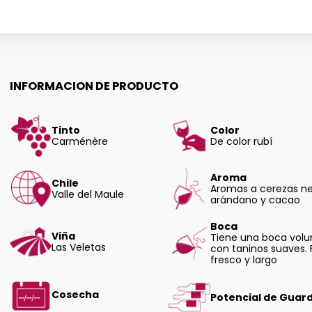
INFORMACION DE PRODUCTO
Tinto
Color
Carménère
De color rubí
Aroma
Chile
Aromas a cerezas ne
Valle del Maule
arándano y cacao
Boca
Viña
Tiene una boca vol
Las Veletas
con taninos suaves. 
fresco y largo
Cosecha
Potencial de Guar