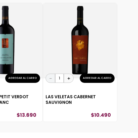
－
＋
AGREGAR AL CARRO
AGREGAR AL CARRO
PETIT VERDOT
LAS VELETAS CABERNET
RANC
SAUVIGNON
$
13
.
690
$
10
.
490