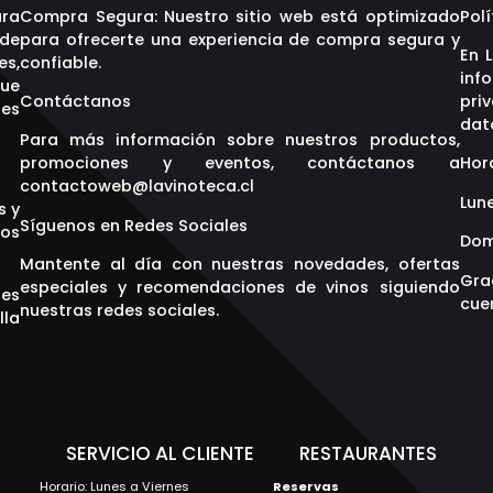
ara
Compra Segura: Nuestro sitio web está optimizado
Polí
 de
para ofrecerte una experiencia de compra segura y
En 
es,
confiable.
inf
que
Contáctanos
pri
res
dat
Para más información sobre nuestros productos,
promociones y eventos, contáctanos a
Hor
contactoweb@lavinoteca.cl
Lune
s y
Síguenos en Redes Sociales
os
Dom
Mantente al día con nuestras novedades, ofertas
Gra
especiales y recomendaciones de vinos siguiendo
res
cuen
nuestras redes sociales.
lla
S
SERVICIO AL CLIENTE
RESTAURANTES
Horario: Lunes a Viernes
Reservas