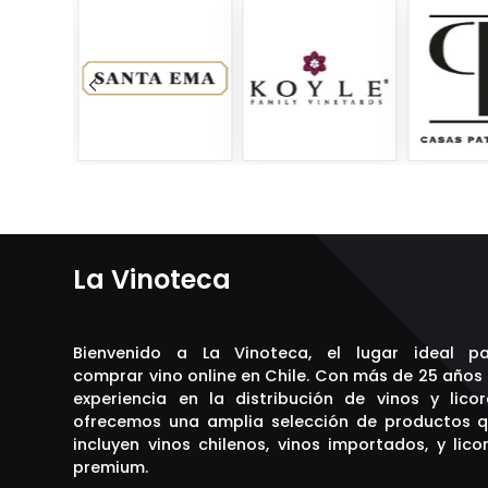
Gabrí
Garces Silva
Glenfiddich
Grey Goose
Havana Club
Hendrick´s
Hennessy
Horcón Quemado
Indiana
J&B
J. Bouchon
Jack Daniels
Jagermeister
Jameson
La Vinoteca
Jardín del Eden
Johnnie Walker
Kahlua
Kalfu
Bienvenido a La Vinoteca, el lugar ideal p
Kappa
comprar vino online en Chile. Con más de 25 años
Koyle
experiencia en la distribución de vinos y licor
La Linda
ofrecemos una amplia selección de productos 
La República
incluyen vinos chilenos, vinos importados, y lico
Las Mercedes
premium.
Lepanto
LOF