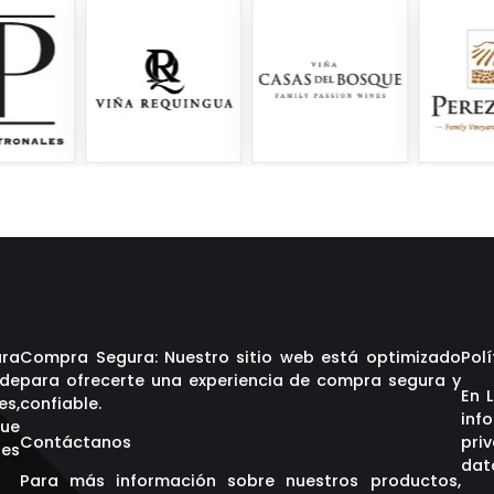
ara
Compra Segura: Nuestro sitio web está optimizado
Polí
 de
para ofrecerte una experiencia de compra segura y
En 
es,
confiable.
inf
que
Contáctanos
pri
res
dat
Para más información sobre nuestros productos,