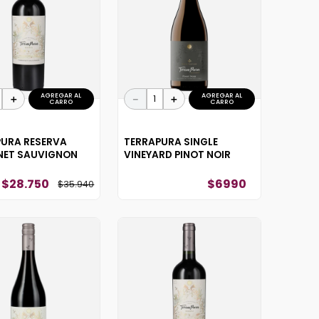
AGREGAR AL
AGREGAR AL
＋
－
＋
CARRO
CARRO
PURA RESERVA
TERRAPURA SINGLE
NET SAUVIGNON
VINEYARD PINOT NOIR
$
28
.
750
$
6990
$
35
.
940