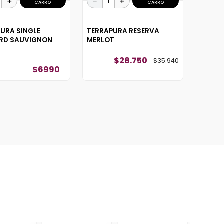
＋
－
＋
CARRO
CARRO
URA SINGLE
TERRAPURA RESERVA
ARD SAUVIGNON
MERLOT
$
28
.
750
$
35
.
940
$
6990