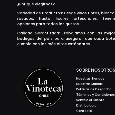
¿Por qué elegirnos?
Longaví
Luigi Bosca
Variedad de Productos: Desde vinos tintos, blanco
Mahou
Malibú
rosados, hasta licores artesanales, tenem
Manchester
opciones para todos los gustos.
Marie Brizard
Massoc Frères
Calidad Garantizada: Trabajamos con las mejo
Matetic
bodegas del país para asegurar que cada bote
Montsecano
cumpla con los más altos estándares.
Morandé
Neyen
Noilly Prat
Oveja Negra
Pargua
Perez Cruz
SOBRE NOSOTRO
Piper-Heidsieck
Pol Roger
Nuestras Tiendas
Prairie
Nuestras Marcas
Quebrada de Macul
Políticas de Despacho
Remy Martin
Términos y Condiciones
Requingua
Servicio al Cliente
Riccitelli
Distribuidora
Sagrado Corazón
San Pedro
Contacto