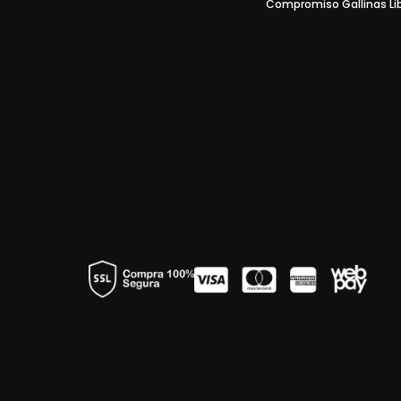
Santa Cruz
Compromiso Gallinas Li
Santa Ema
Santa Rita
Segura Viudas
Seña
Sierra del Medio de Tatul
Sierras de Bellavista
St Germain
Tabernero
Tanqueray
TARA Atacama
Tarapacá
Terra Pura
The London N°1
The Talisman
Undurraga
Valdivieso
Varios
Ventisquero
Veramonte
VIK
Villa Cardea
Villalobos
Villard
Viñedo Chadwick