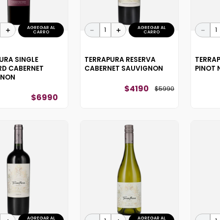
AGREGAR AL
AGREGAR AL
＋
－
＋
－
CARRO
CARRO
URA SINGLE
TERRAPURA RESERVA
TERRA
RD CABERNET
CABERNET SAUVIGNON
PINOT 
GNON
$
4190
$
5990
$
6990
AGREGAR AL
AGREGAR AL