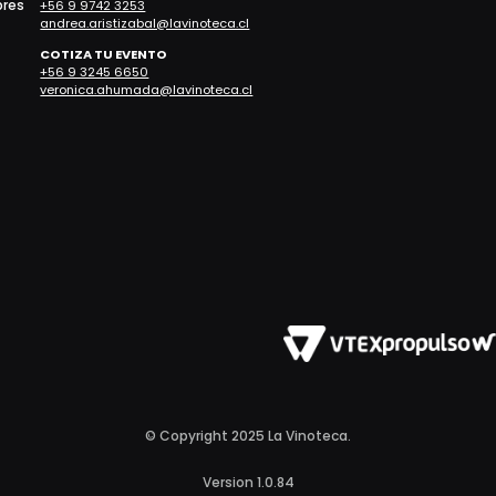
bres
+56 9 9742 3253
andrea.aristizabal@lavinoteca.cl
COTIZA TU EVENTO
+56 9 3245 6650
veronica.ahumada@lavinoteca.cl
© Copyright 2025 La Vinoteca.
Version 1.0.84