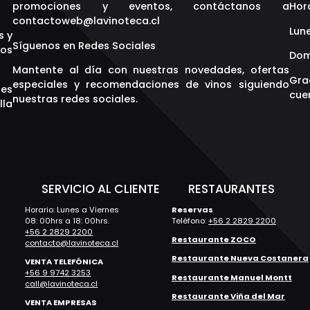
promociones y eventos, contáctanos a
Hor
contactoweb@lavinoteca.cl
Lune
s y
Síguenos en Redes Sociales
os
Dom
Mantente al día con nuestras novedades, ofertas
Gra
especiales y recomendaciones de vinos siguiendo
res
cuen
nuestras redes sociales.
lla
S
SERVICIO AL CLIENTE
RESTAURANTES
Horario: Lunes a Viernes
Reservas
08: 00hrs a 18: 00hrs.
Teléfono:
+56 2 2829 2200
+56 2 2829 2200
Restaurante ZOCO
contacto@lavinoteca.cl
Restaurante Nueva Costanera
VENTA TELEFÓNICA
+56 9 9742 3253
Restaurante Manuel Montt
call@lavinoteca.cl
Restaurante Viña del Mar
VENTA EMPRESAS