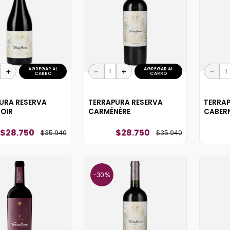
10
.
reserva
AGREGAR AL
AGREGAR AL
＋
－
＋
－
CARRO
CARRO
URA RESERVA
TERRAPURA RESERVA
TERRA
NOIR
CARMÉNÈRE
CABER
$
28
.
750
$
28
.
750
$
35
.
940
$
35
.
940
30 %