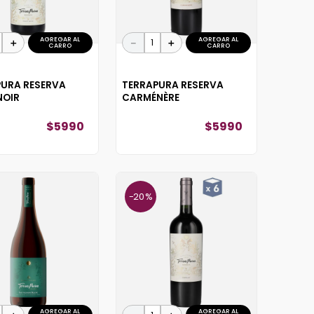
AGREGAR AL
AGREGAR AL
＋
－
＋
CARRO
CARRO
PURA RESERVA
TERRAPURA RESERVA
NOIR
CARMÉNÈRE
$
5990
$
5990
20 %
AGREGAR AL
AGREGAR AL