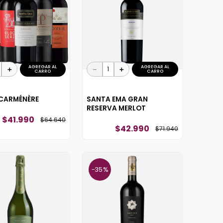
AGREGAR AL
AGREGAR AL
＋
－
＋
CARRO
CARRO
 CARMÉNÈRE
SANTA EMA GRAN
RESERVA MERLOT
$
41
.
990
$
64
.
640
$
42
.
990
$
71
.
940
35 %