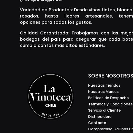
La República
Las Mercedes
Variedad de Productos: Desde vinos tintos, blanco
Lepanto
rosados, hasta licores artesanales, tenem
LOF
opciones para todos los gustos.
Longaví
Luigi Bosca
Calidad Garantizada: Trabajamos con las mejo
Mahou
bodegas del país para asegurar que cada bote
Malibú
cumpla con los más altos estándares.
Manchester
Marie Brizard
Massoc Frères
Matetic
Montsecano
Morandé
SOBRE NOSOTRO
Neyen
Noilly Prat
Nuestras Tiendas
Oveja Negra
Nuestras Marcas
Pargua
Políticas de Despacho
Perez Cruz
Términos y Condiciones
Piper-Heidsieck
Pol Roger
Servicio al Cliente
Prairie
Distribuidora
Quebrada de Macul
Contacto
Remy Martin
Compromiso Gallinas Li
Requingua