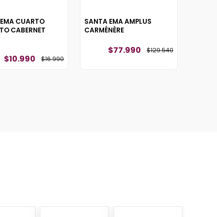
 EMA CUARTO
SANTA EMA AMPLUS
NTO CABERNET
CARMÉNÈRE
$
77
.
990
$
129
.
540
$
10
.
990
$
16
.
990