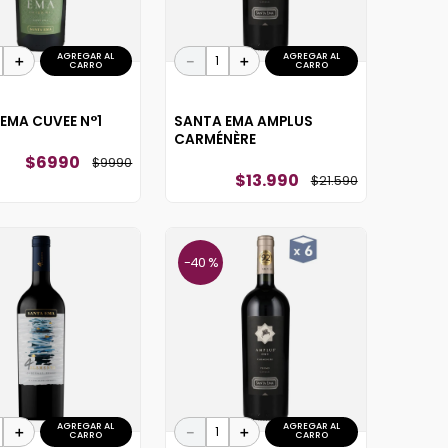
AGREGAR AL
AGREGAR AL
＋
－
＋
CARRO
CARRO
EMA CUVEE N°1
SANTA EMA AMPLUS
CARMÉNÈRE
$
6990
$
9990
$
13
.
990
$
21
.
590
40 %
AGREGAR AL
AGREGAR AL
＋
－
＋
CARRO
CARRO