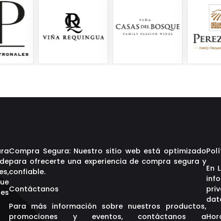
ara
Compra Segura: Nuestro sitio web está optimizado
Polí
 de
para ofrecerte una experiencia de compra segura y
En 
es,
confiable.
inf
que
Contáctanos
pri
res
dat
Para más información sobre nuestros productos,
promociones y eventos, contáctanos a
Hor