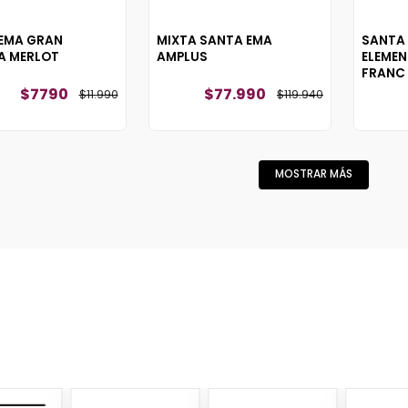
EMA GRAN
MIXTA SANTA EMA
SANTA
A MERLOT
AMPLUS
ELEME
FRANC
$
7790
$
77
.
990
$
11
.
990
$
119
.
940
MOSTRAR MÁS