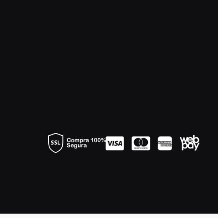
Riccitelli
Sagrado Corazón
San Pedro
Santa Cruz
Santa Rita
Segura Viudas
Seña
Sierra del Medio de Tatul
Sierras de Bellavista
St Germain
Tabernero
Tanqueray
TARA Atacama
Tarapacá
Terra Pura
Terrapura
The London N°1
The Talisman
Undurraga
Valdivieso
Varios
Ventisquero
Veramonte
VIK
Villa Cardea
Inserta aquí el código del Píxel de Meta. Más infformación e