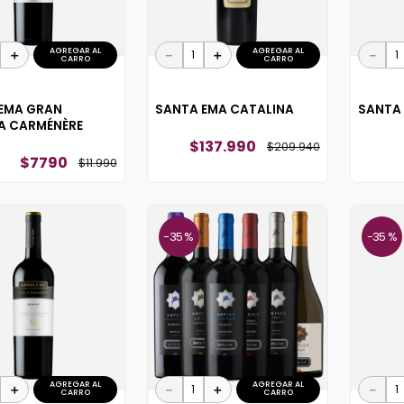
AGREGAR AL
AGREGAR AL
＋
－
＋
－
CARRO
CARRO
EMA GRAN
SANTA EMA CATALINA
SANTA 
A CARMÉNÈRE
$
137
.
990
$
209
.
940
$
7790
$
11
.
990
35 %
35 %
AGREGAR AL
AGREGAR AL
＋
－
＋
－
CARRO
CARRO