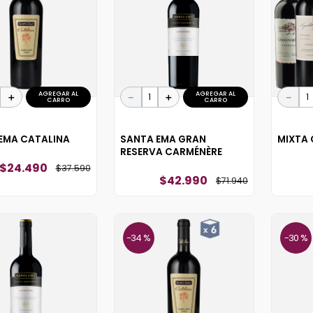
10
.
reserva
AGREGAR AL
AGREGAR AL
＋
－
＋
－
CARRO
CARRO
EMA CATALINA
SANTA EMA GRAN
MIXTA
RESERVA CARMÉNÈRE
$
24
.
490
$
37
.
590
$
42
.
990
$
71
.
940
34 %
30 %