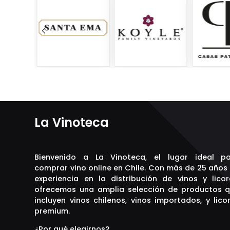
Finca las Moras
Flaherty
Frangelico
Freixenet
Gabrí
Garces Silva
Glenfiddich
Grey Goose
Havana Club
Hendrick´s
Hennessy
Horcón Quemado
Indiana
La Vinoteca
J&B
J. Bouchon
Jack Daniels
Jagermeister
Bienvenido a La Vinoteca, el lugar ideal p
Jameson
comprar vino online en Chile. Con más de 25 años
Jardín del Eden
experiencia en la distribución de vinos y licor
Johnnie Walker
ofrecemos una amplia selección de productos 
Kahlua
Kalfu
incluyen vinos chilenos, vinos importados, y lico
Kappa
premium.
Koyle
La Linda
¿Por qué elegirnos?