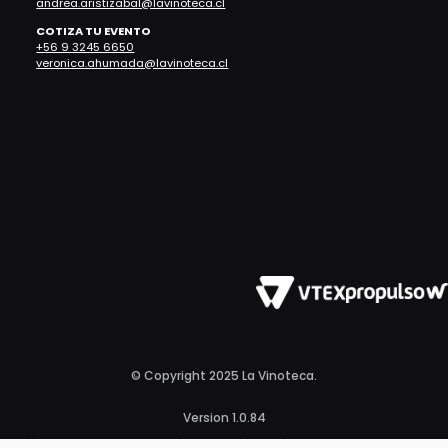
andrea.aristizabal@lavinoteca.cl
COTIZA TU EVENTO
+56 9 3245 6650
veronica.ahumada@lavinoteca.cl
© Copyright 2025 La Vinoteca.
Version 1.0.84
n https://www.facebook.com/business/help/952192354843755?id=