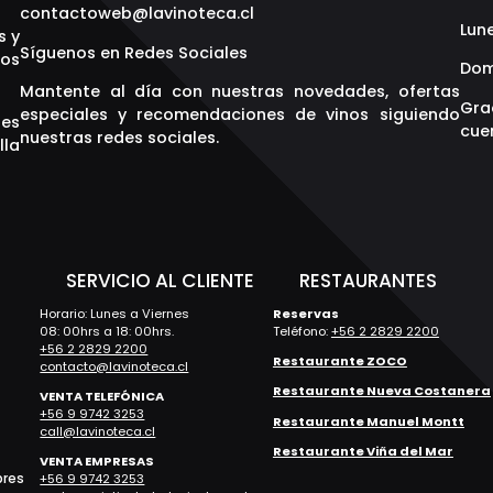
contactoweb@lavinoteca.cl
Lune
s y
Síguenos en Redes Sociales
os
Dom
Mantente al día con nuestras novedades, ofertas
Gra
especiales y recomendaciones de vinos siguiendo
res
cuen
nuestras redes sociales.
lla
S
SERVICIO AL CLIENTE
RESTAURANTES
Horario: Lunes a Viernes
Reservas
08: 00hrs a 18: 00hrs.
Teléfono:
+56 2 2829 2200
+56 2 2829 2200
Restaurante ZOCO
contacto@lavinoteca.cl
Restaurante Nueva Costanera
VENTA TELEFÓNICA
+56 9 9742 3253
Restaurante Manuel Montt
call@lavinoteca.cl
Restaurante Viña del Mar
VENTA EMPRESAS
bres
+56 9 9742 3253