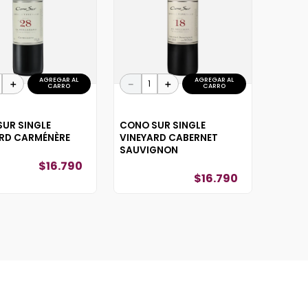
AGREGAR AL
AGREGAR AL
＋
－
＋
CARRO
CARRO
UR SINGLE
CONO SUR SINGLE
RD CARMÉNÈRE
VINEYARD CABERNET
SAUVIGNON
$
16
.
790
$
16
.
790