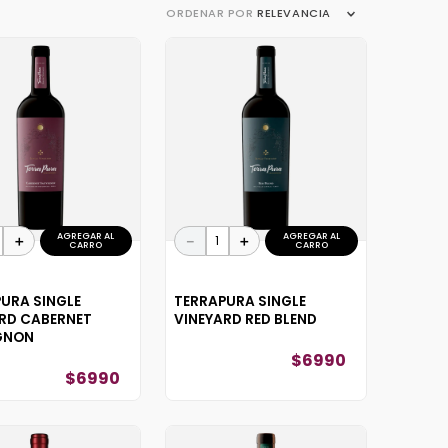
ORDENAR POR
RELEVANCIA
AGREGAR AL
AGREGAR AL
＋
－
＋
CARRO
CARRO
URA SINGLE
TERRAPURA SINGLE
RD CABERNET
VINEYARD RED BLEND
GNON
$
6990
$
6990