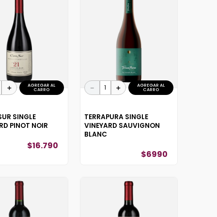
AGREGAR AL
AGREGAR AL
＋
－
＋
CARRO
CARRO
UR SINGLE
TERRAPURA SINGLE
RD PINOT NOIR
VINEYARD SAUVIGNON
BLANC
$
16
.
790
$
6990