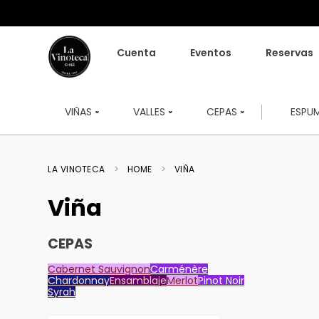
Cuenta
Eventos
Reservas
VIÑAS
VALLES
CEPAS
ESPU
HOME
VIÑA
Viña
CEPAS
Cabernet Sauvignon
Carménère
Chardonnay
Ensamblaje
Merlot
Pinot Noir
Syrah