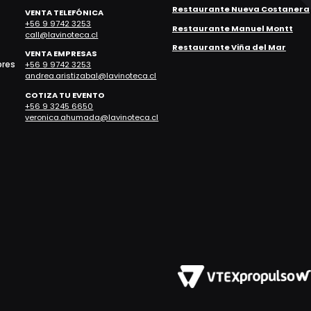
Restaurante Nueva Costanera
VENTA TELEFÓNICA
+56 9 9742 3253
Restaurante Manuel Montt
call@lavinoteca.cl
Restaurante Viña del Mar
VENTA EMPRESAS
bres
+56 9 9742 3253
andrea.aristizabal@lavinoteca.cl
COTIZA TU EVENTO
+56 9 3245 6650
veronica.ahumada@lavinoteca.cl