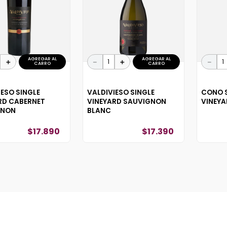
AGREGAR AL
AGREGAR AL
＋
－
＋
－
CARRO
CARRO
IESO SINGLE
VALDIVIESO SINGLE
CONO S
RD CABERNET
VINEYARD SAUVIGNON
VINEYA
GNON
BLANC
$
17
.
890
$
17
.
390