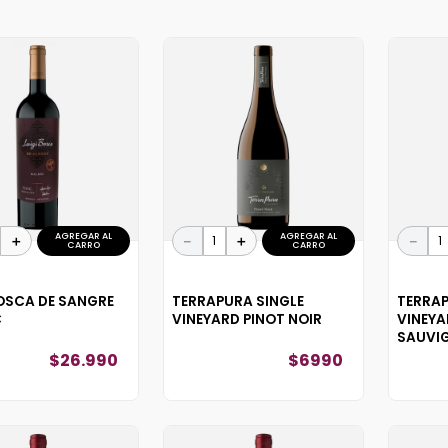
10
.
reserva
AGREGAR AL
AGREGAR AL
＋
－
＋
－
CARRO
CARRO
BOSCA DE SANGRE
TERRAPURA SINGLE
TERRAP
C
VINEYARD PINOT NOIR
VINEYA
SAUVI
$
26
.
990
$
6990