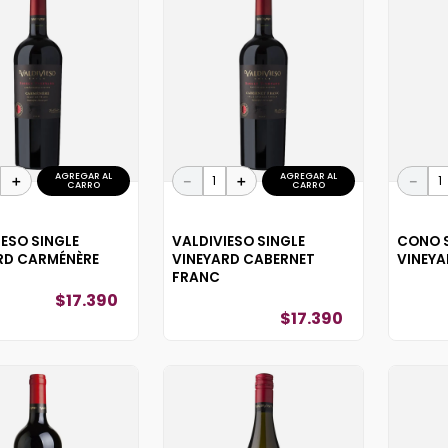
AGREGAR AL
AGREGAR AL
＋
－
＋
－
CARRO
CARRO
IESO SINGLE
VALDIVIESO SINGLE
CONO S
RD CARMÉNÈRE
VINEYARD CABERNET
VINEYA
FRANC
$
17
.
390
$
17
.
390