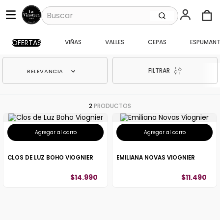
Buscar
OFERTAS
VIÑAS
VALLES
CEPAS
ESPUMANT
TÉRMINOS MÁS BUSCADOS
1
.
santa ema gran
FILTRAR
RELEVANCIA
2
.
caballo loco
3
.
vik
2
PRODUCTOS
4
.
carmenere
5
.
santa ema
Agregar al carro
Agregar al carro
6
.
toro piedra
CLOS DE LUZ BOHO VIOGNIER
EMILIANA NOVAS VIOGNIER
7
.
bouchon
$
14
.
990
$
11
.
490
8
.
pisco
9
.
reserva
10
.
montes