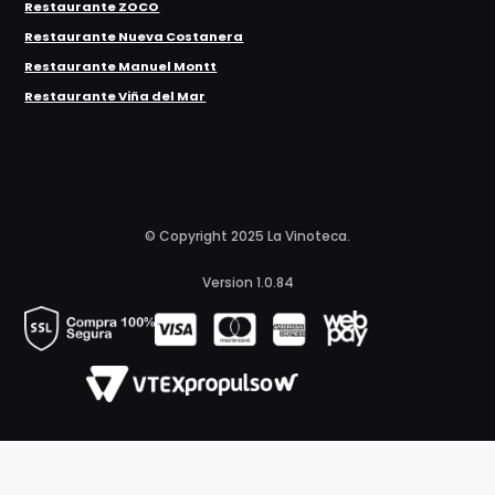
Restaurante ZOCO
Restaurante Nueva Costanera
Restaurante Manuel Montt
Restaurante Viña del Mar
© Copyright 2025 La Vinoteca.
Version 1.0.84
Inserta aquí el código del Píxel de Meta. Más infformación en
https://www.facebook.com/business/help/952192354843755?
id=1205376682832142