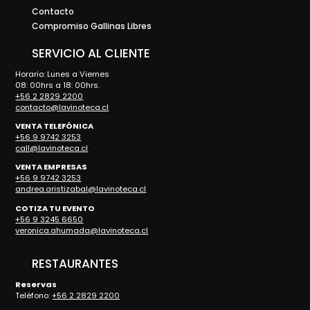
Contacto
Compromiso Gallinas Libres
SERVICIO AL CLIENTE
Horario: Lunes a Viernes
08: 00hrs a 18: 00hrs.
+56 2 2829 2200
contacto@lavinoteca.cl
VENTA TELEFÓNICA
+56 9 9742 3253
call@lavinoteca.cl
VENTA EMPRESAS
+56 9 9742 3253
andrea.aristizabal@lavinoteca.cl
COTIZA TU EVENTO
+56 9 3245 6650
veronica.ahumada@lavinoteca.cl
RESTAURANTES
Reservas
Teléfono:
+56 2 2829 2200