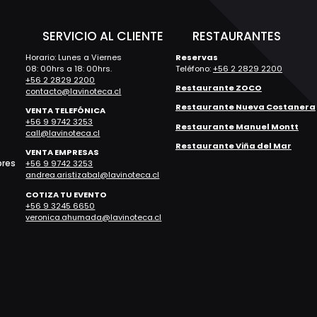
S
SERVICIO AL CLIENTE
RESTAURANTES
Horario: Lunes a Viernes
Reservas
08: 00hrs a 18: 00hrs.
Teléfono:
+56 2 2829 2200
+56 2 2829 2200
Restaurante ZOCO
contacto@lavinoteca.cl
Restaurante Nueva Costanera
VENTA TELEFÓNICA
+56 9 9742 3253
Restaurante Manuel Montt
call@lavinoteca.cl
Restaurante Viña del Mar
VENTA EMPRESAS
bres
+56 9 9742 3253
andrea.aristizabal@lavinoteca.cl
COTIZA TU EVENTO
+56 9 3245 6650
veronica.ahumada@lavinoteca.cl