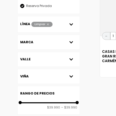
Reserva Privada
LÍNEA
Limpiar
Reserva Privada
－
MARCA
Casas Patronales
CASAS 
GRAN R
VALLE
CARMÉ
Valle del Maule
VIÑA
Casas Patronales
$39.990
–
$39.990