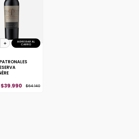
10
.
montes
AGREGAR AL
＋
CARRO
PATRONALES
ESERVA
NÈRE
$
39
.
990
$
64
.
140