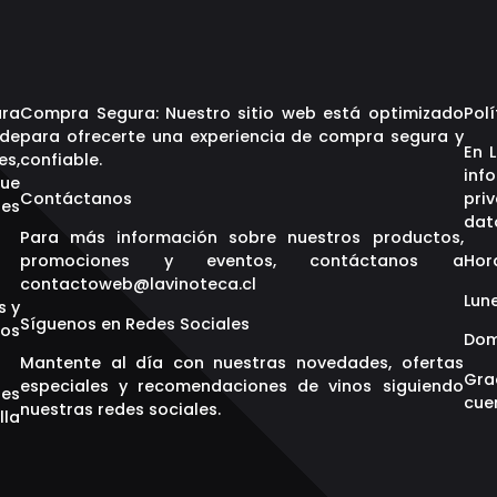
ara
Compra Segura: Nuestro sitio web está optimizado
Polí
 de
para ofrecerte una experiencia de compra segura y
En 
es,
confiable.
inf
que
Contáctanos
pri
res
dat
Para más información sobre nuestros productos,
promociones y eventos, contáctanos a
Hor
contactoweb@lavinoteca.cl
Lune
s y
Síguenos en Redes Sociales
os
Dom
Mantente al día con nuestras novedades, ofertas
Gra
especiales y recomendaciones de vinos siguiendo
res
cuen
nuestras redes sociales.
lla