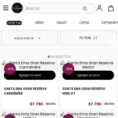
OFERTAS
VIÑAS
VALLES
CEPAS
ESPUMANT
FILTRAR
RELEVANCIA
9
PRODUCTOS
35%
35%
Agregar al carro
Agregar al carro
SANTA EMA GRAN RESERVA
SANTA EMA GRAN RESERVA
CARMÉNÈRE
MERLOT
$
7
.
790
$
7
.
790
$
11
.
990
$
11
.
990