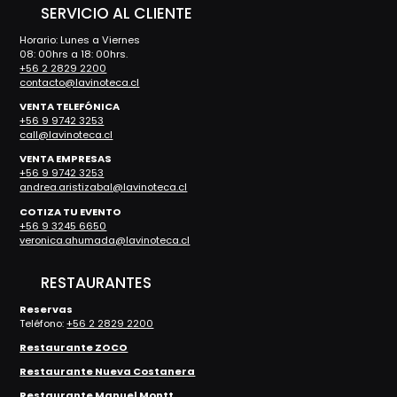
SERVICIO AL CLIENTE
Horario: Lunes a Viernes
08: 00hrs a 18: 00hrs.
+56 2 2829 2200
contacto@lavinoteca.cl
VENTA TELEFÓNICA
+56 9 9742 3253
call@lavinoteca.cl
VENTA EMPRESAS
+56 9 9742 3253
andrea.aristizabal@lavinoteca.cl
COTIZA TU EVENTO
+56 9 3245 6650
veronica.ahumada@lavinoteca.cl
RESTAURANTES
Reservas
Teléfono:
+56 2 2829 2200
Restaurante ZOCO
Restaurante Nueva Costanera
Restaurante Manuel Montt