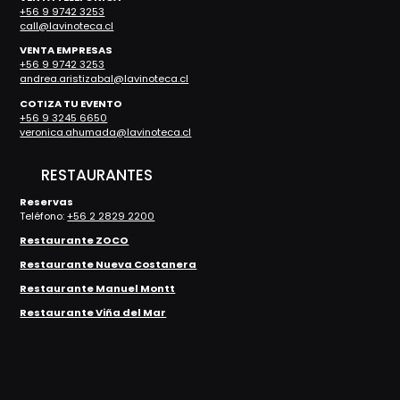
+56 9 9742 3253
call@lavinoteca.cl
VENTA EMPRESAS
+56 9 9742 3253
andrea.aristizabal@lavinoteca.cl
COTIZA TU EVENTO
+56 9 3245 6650
veronica.ahumada@lavinoteca.cl
RESTAURANTES
Reservas
Teléfono:
+56 2 2829 2200
Restaurante ZOCO
Restaurante Nueva Costanera
Restaurante Manuel Montt
Restaurante Viña del Mar