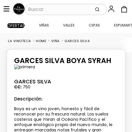
Buscar
OFERTAS
VIÑAS
VALLES
CEPAS
ESPUMANT
TÉRMINOS MÁS BUSCADOS
1
.
santa ema gran
HOME
VIÑA
GARCES SILVA
2
.
caballo loco
3
.
vik
GARCES SILVA BOYA SYRAH
4
.
carmenere
5
.
santa ema
GARCES SILVA
6
.
toro piedra
CC
750
7
.
bouchon
Descripción:
8
.
pisco
Boya es un vino joven, honesto y fácil de
reconocer por su frescura natural. Los suelos
9
.
reserva
costeros que miran al Océano Pacífico y el
enfoque enológico propio del nuevo mundo, le
10
.
montes
entregan marcadas notas frutales y gran