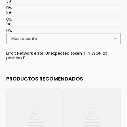
3
★
0%
2
★
0%
1
★
0%
Más reciente
Error: Network error: Unexpected token T in JSON at
position 0
PRODUCTOS RECOMENDADOS
G
C