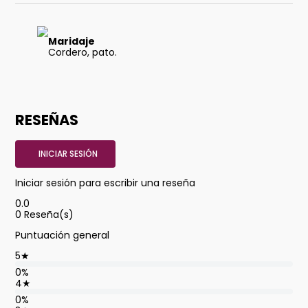
Maridaje
Cordero, pato.
RESEÑAS
INICIAR SESIÓN
Iniciar sesión para escribir una reseña
0.0
0
Reseña(s)
Puntuación general
5
★
0%
4
★
0%