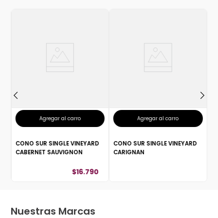
R
C
E
Agregar al carro
Agregar al carro
CONO SUR SINGLE VINEYARD
CONO SUR SINGLE VINEYARD
CABERNET SAUVIGNON
CARIGNAN
$
16
.
790
Nuestras Marcas