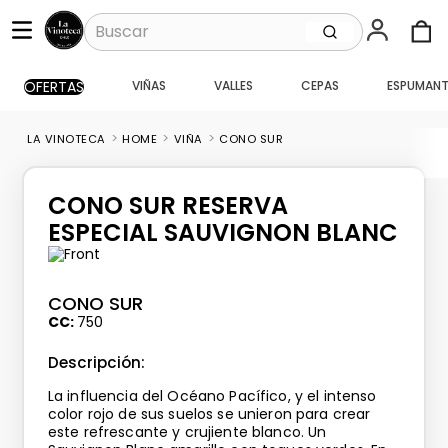
Buscar
OFERTAS
VIÑAS
VALLES
CEPAS
ESPUMANT
TÉRMINOS MÁS BUSCADOS
1
.
santa ema gran
HOME
VIÑA
CONO SUR
2
.
caballo loco
3
.
vik
CONO SUR RESERVA
4
.
carmenere
ESPECIAL SAUVIGNON BLANC
5
.
santa ema
6
.
toro piedra
CONO SUR
CC
750
7
.
pisco
Descripción:
8
.
montes
La influencia del Océano Pacífico, y el intenso
9
.
bouchon
color rojo de sus suelos se unieron para crear
este refrescante y crujiente blanco. Un
10
.
reserva