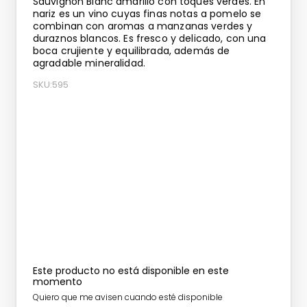
Sauvignon Blanc amarillo con toques verdes. En
nariz es un vino cuyas finas notas a pomelo se
combinan con aromas a manzanas verdes y
duraznos blancos. Es fresco y delicado, con una
boca crujiente y equilibrada, además de
agradable mineralidad.
SKU
:
595
Este producto no está disponible en este
momento
Quiero que me avisen cuando esté disponible