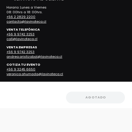
Horario: Lunes a Viernes
08: 00hrs a 18: 00hrs.
+56 2 2829 2200
contacto@lavinoteca.cl
VENTA TELEFÓNICA
+56 9 9742 3253
call@lavinoteca.cl
VENTA EMPRESAS
+56 9 9742 3253
andrea.aristizabal@lavinoteca.cl
COTIZA TU EVENTO
+56 9 3245 6650
veronica.ahumada@lavinoteca.cl
RESTAURANTES
Reservas
AGOTADO
Teléfono:
+56 2 2829 2200
Restaurante ZOCO
Restaurante Nueva Costanera
Restaurante Manuel Montt