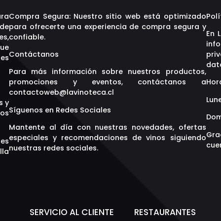
ara
Compra Segura: Nuestro sitio web está optimizado
Polí
 de
para ofrecerte una experiencia de compra segura y
En 
es,
confiable.
inf
que
Contáctanos
pri
res
dat
Para más información sobre nuestros productos,
promociones y eventos, contáctanos a
Hor
contactoweb@lavinoteca.cl
Lune
s y
Síguenos en Redes Sociales
os
Dom
Mantente al día con nuestras novedades, ofertas
Gra
especiales y recomendaciones de vinos siguiendo
res
cuen
nuestras redes sociales.
lla
S
SERVICIO AL CLIENTE
RESTAURANTES