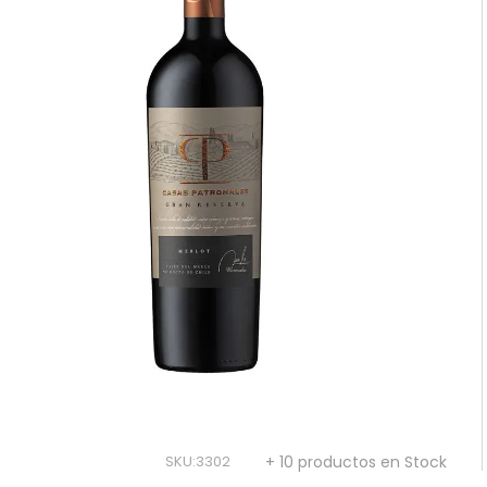
10
.
reserva
SKU
:
3302
+ 10 productos en Stock