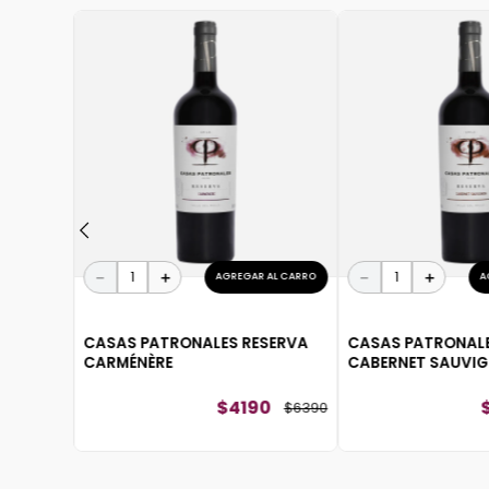
 AL CARRO
XTURA
$
23
.
290
－
＋
－
＋
AGREGAR AL CARRO
A
CASAS PATRONALES RESERVA
CASAS PATRONALE
CARMÉNÈRE
CABERNET SAUVI
$
4190
$
6390