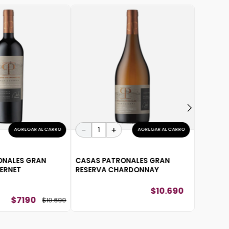
－
CASAS 
NOBLE C
－
＋
AGREGAR AL CARRO
AGREGAR AL CARRO
ONALES GRAN
CASAS PATRONALES GRAN
ERNET
RESERVA CHARDONNAY
$
10
.
690
$
7190
$
10
.
690