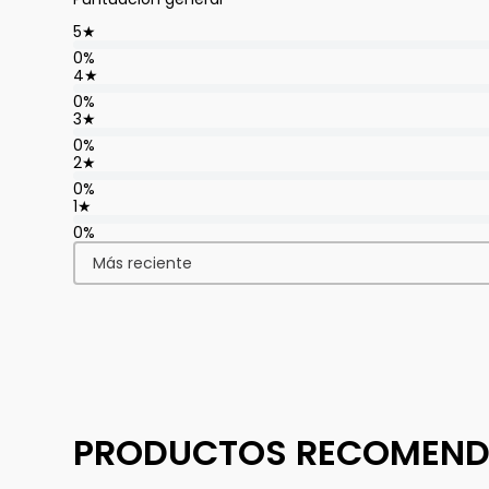
5
★
0%
4
★
0%
3
★
0%
2
★
0%
1
★
0%
Más reciente
PRODUCTOS RECOMEN