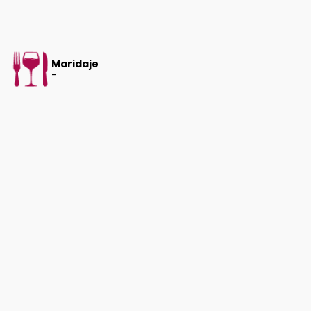
Maridaje
-