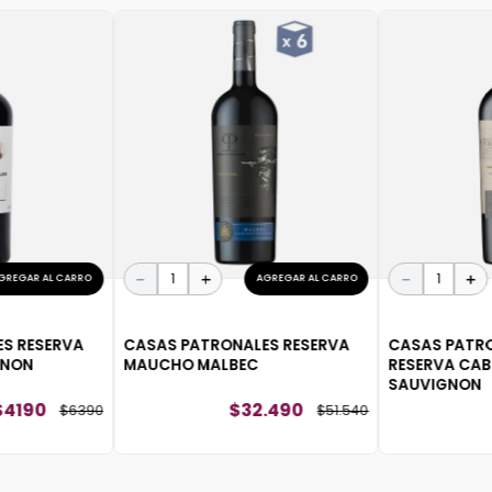
－
＋
－
＋
GREGAR AL CARRO
AGREGAR AL CARRO
S RESERVA
CASAS PATRONALES RESERVA
CASAS PATR
GNON
MAUCHO MALBEC
RESERVA CAB
SAUVIGNON
$
4190
$
32
.
490
$
6390
$
51
.
540