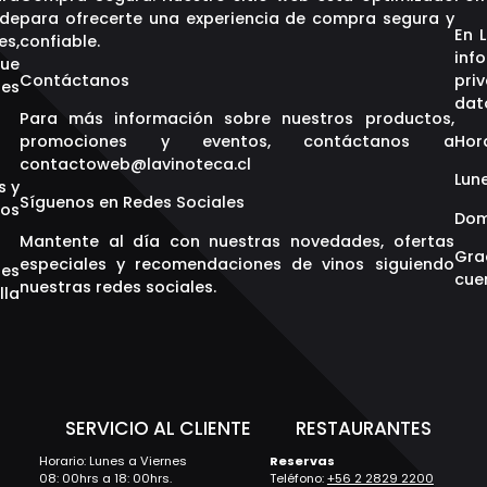
 de
para ofrecerte una experiencia de compra segura y
En 
es,
confiable.
inf
que
Contáctanos
pri
res
dat
Para más información sobre nuestros productos,
promociones y eventos, contáctanos a
Hor
contactoweb@lavinoteca.cl
Lune
s y
Síguenos en Redes Sociales
os
Dom
Mantente al día con nuestras novedades, ofertas
Gra
especiales y recomendaciones de vinos siguiendo
res
cuen
nuestras redes sociales.
lla
S
SERVICIO AL CLIENTE
RESTAURANTES
Horario: Lunes a Viernes
Reservas
08: 00hrs a 18: 00hrs.
Teléfono:
+56 2 2829 2200