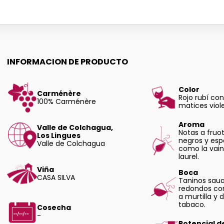
INFORMACION DE PRODUCTO
Color
Carménère
Rojo rubí con
100% Carménère
matices viol
Aroma
Valle de Colchagua,
Notas a fruo
Los Lingues
negros y esp
Valle de Colchagua
como la vaini
laurel.
Viña
Boca
CASA SILVA
Taninos saua
redondos co
a murtilla y 
tabaco.
Cosecha
-
Potencial d