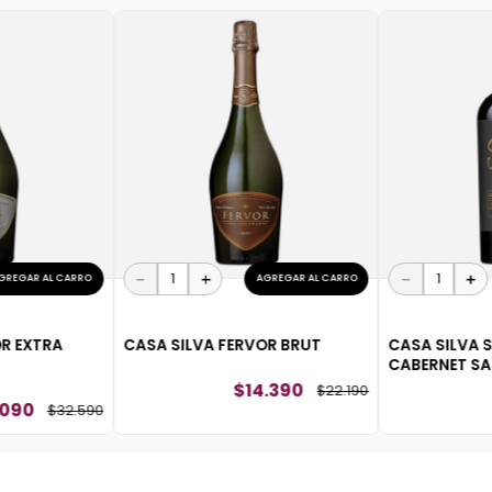
－
＋
－
＋
GREGAR AL CARRO
AGREGAR AL CARRO
OR EXTRA
CASA SILVA FERVOR BRUT
CASA SILVA 
CABERNET S
$
14
.
390
$
22
.
190
090
$
32
.
590