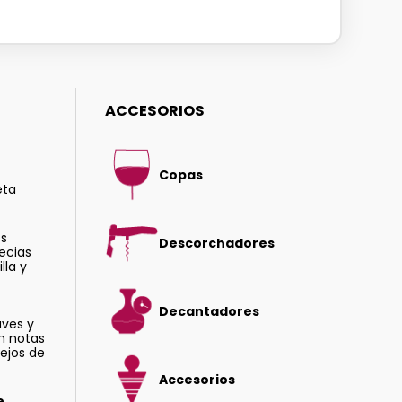
ACCESORIOS
Copas
eta
ts
Descorchadores
ecias
lla y
Decantadores
ves y
n notas
dejos de
Accesorios
e