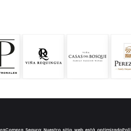
ara
Compra Segura: Nuestro sitio web está optimizado
Polí