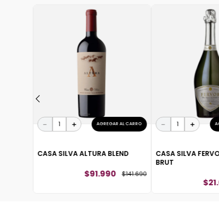
 AL CARRO
ROIR
$
103
.
590
－
＋
－
＋
AGREGAR AL CARRO
A
CASA SILVA ALTURA BLEND
CASA SILVA FERV
BRUT
$
91
.
990
$
141
.
690
$
21
.