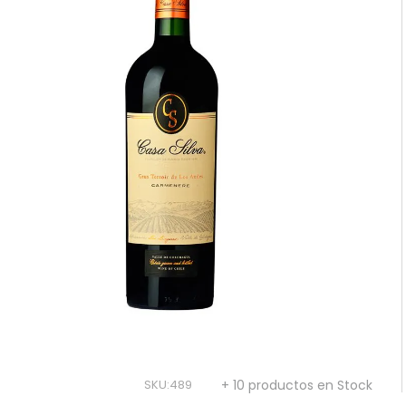
10
.
reserva
SKU
:
489
+ 10 productos en Stock