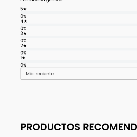
5
★
0%
4
★
0%
3
★
0%
2
★
0%
1
★
0%
Más reciente
PRODUCTOS RECOMEN