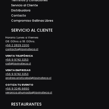
Términos y Condiciones
Servicio al Cliente
Distribuidora
Contacto
Compromiso Gallinas Libres
SERVICIO AL CLIENTE
Horario: Lunes a Viernes
08: 00hrs a 18: 00hrs.
+56 2 2829 2200
contacto@lavinoteca.cl
VENTA TELEFÓNICA
+56 9 9742 3253
call@lavinoteca.cl
VENTA EMPRESAS
+56 9 9742 3253
andrea.aristizabal@lavinoteca.cl
COTIZA TU EVENTO
+56 9 3245 6650
veronica.ahumada@lavinoteca.cl
RESTAURANTES