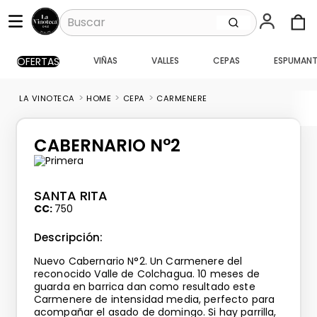
Buscar
OFERTAS
VIÑAS
VALLES
CEPAS
ESPUMANT
TÉRMINOS MÁS BUSCADOS
1
.
santa ema gran
HOME
CEPA
CARMENERE
2
.
caballo loco
3
.
vik
CABERNARIO N°2
4
.
carmenere
5
.
santa ema
SANTA RITA
6
.
toro piedra
CC
750
7
.
bouchon
Descripción:
8
.
pisco
Nuevo Cabernario N°2. Un Carmenere del
reconocido Valle de Colchagua. 10 meses de
9
.
reserva
guarda en barrica dan como resultado este
Carmenere de intensidad media, perfecto para
10
.
montes
acompañar el asado de domingo. Si hay parrilla,