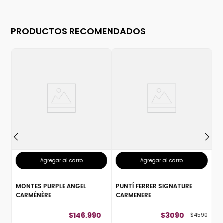
PRODUCTOS RECOMENDADOS
M
Agregar al carro
Agregar al carro
MONTES PURPLE ANGEL
PUNTÍ FERRER SIGNATURE
CARMÉNÈRE
CARMENERE
$
146
.
990
$
3090
$
4590