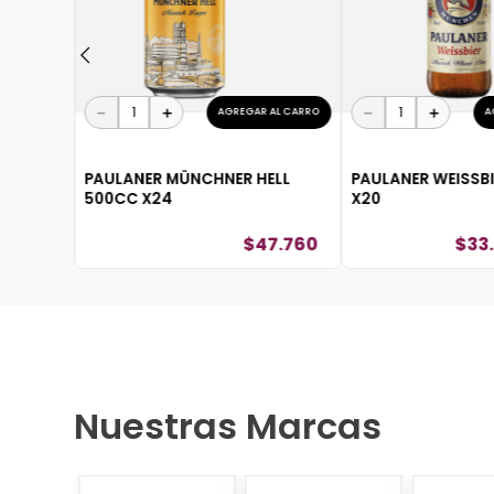
－
＋
－
＋
AGREGAR AL CARRO
A
PAULANER MÜNCHNER HELL
PAULANER WEISSB
500CC X24
X20
$
47
.
760
$
33
.
Nuestras Marcas