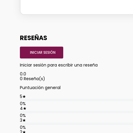
RESEÑAS
INICIAR SESIÓN
Iniciar sesión para escribir una reseña
0.0
0
Reseña(s)
Puntuación general
5
★
0%
4
★
0%
3
★
0%
2
★