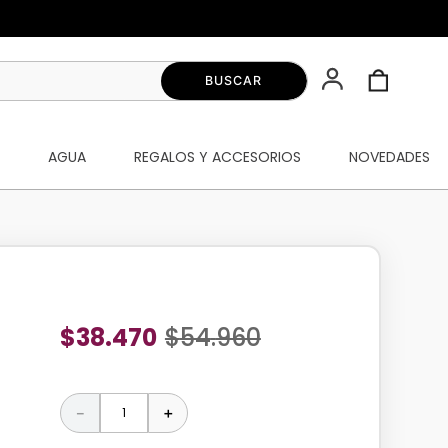
S
AGUA
REGALOS Y ACCESORIOS
NOVEDADES
$
38
.
470
$
54
.
960
－
＋