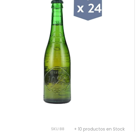
10
.
reserva
SKU
:
88
+ 10 productos en Stock