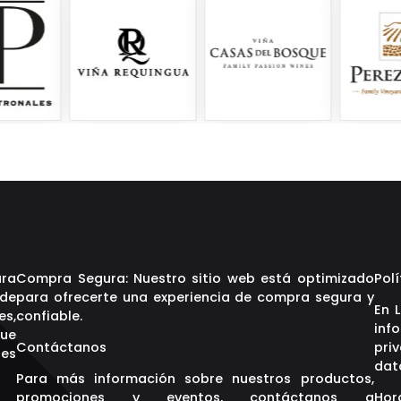
ara
Compra Segura: Nuestro sitio web está optimizado
Polí
 de
para ofrecerte una experiencia de compra segura y
En 
es,
confiable.
inf
que
Contáctanos
pri
res
dat
Para más información sobre nuestros productos,
promociones y eventos, contáctanos a
Hor