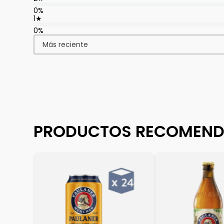
0%
1
★
0%
Más reciente
PRODUCTOS RECOMEN
 AL CARRO
5 X 24
$
54
.
960