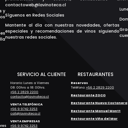
contactoweb@lavinoteca.cl
Lune
s y
Síguenos en Redes Sociales
os
Dom
Mantente al día con nuestras novedades, ofertas
Gra
especiales y recomendaciones de vinos siguiendo
res
cuen
nuestras redes sociales.
lla
S
SERVICIO AL CLIENTE
RESTAURANTES
Horario: Lunes a Viernes
Reservas
08: 00hrs a 18: 00hrs.
Teléfono:
+56 2 2829 2200
+56 2 2829 2200
Restaurante ZOCO
contacto@lavinoteca.cl
Restaurante Nueva Costanera
VENTA TELEFÓNICA
+56 9 9742 3253
Restaurante Manuel Montt
call@lavinoteca.cl
Restaurante Viña del Mar
VENTA EMPRESAS
bres
+56 9 9742 3253