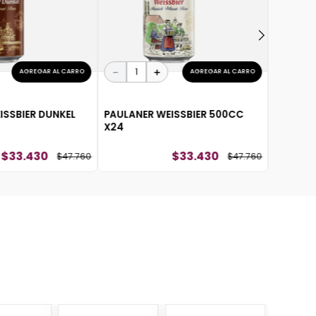
－
＋
AGREGAR AL CARRO
AGREGAR AL CARRO
ISSBIER DUNKEL
PAULANER WEISSBIER 500CC
X24
$
33
.
430
$
33
.
430
$
47
.
760
$
47
.
760