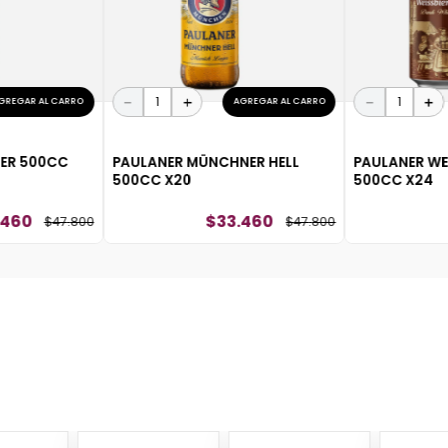
－
＋
－
＋
GREGAR AL CARRO
AGREGAR AL CARRO
IER 500CC
PAULANER MÜNCHNER HELL
PAULANER WE
500CC X20
500CC X24
460
$
33
.
460
$
47
.
800
$
47
.
800