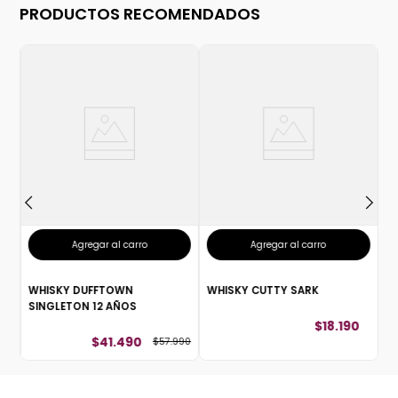
PRODUCTOS RECOMENDADOS
W
Agregar al carro
Agregar al carro
WHISKY DUFFTOWN
WHISKY CUTTY SARK
SINGLETON 12 AÑOS
$
18
.
190
$
41
.
490
$
57
.
990