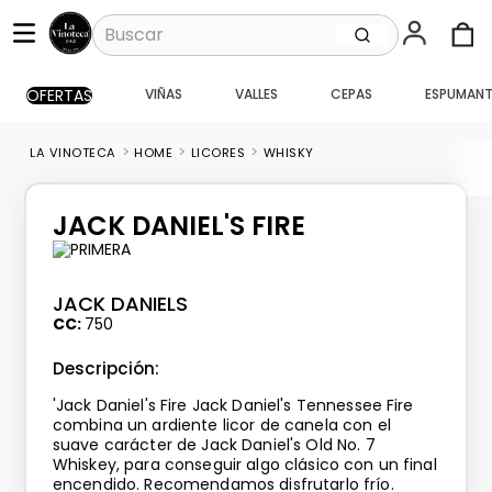
Buscar
OFERTAS
VIÑAS
VALLES
CEPAS
ESPUMANT
TÉRMINOS MÁS BUSCADOS
1
.
santa ema gran
HOME
LICORES
WHISKY
2
.
caballo loco
3
.
vik
JACK DANIEL'S FIRE
4
.
carmenere
5
.
santa ema
JACK DANIELS
6
.
toro piedra
CC
750
7
.
pisco
Descripción:
8
.
montes
'Jack Daniel's Fire Jack Daniel's Tennessee Fire
combina un ardiente licor de canela con el
9
.
bouchon
suave carácter de Jack Daniel's Old No. 7
Whiskey, para conseguir algo clásico con un final
10
.
reserva
encendido. Recomendamos disfrutarlo frío.