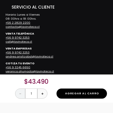
SERVICIO AL CLIENTE
Horario: Lunes a Viernes
08: 00hrs a 18: 00hrs.
+56 2 2829 2200
contacto@lavinoteca.cl
VENTA TELEFÓNICA
+56 9 9742 3253
call@lavinoteca.cl
VENTA EMPRESAS
+56 9 9742 3253
andrea.aristizabal@lavinoteca.cl
COTIZA TU EVENTO
+56 9 3245 6650
veronica.ahumada@lavinoteca.cl
$
43
.
490
RESTAURANTES
Reservas
－
＋
AGREGAR AL CARRO
Teléfono:
+56 2 2829 2200
Restaurante ZOCO
Restaurante Nueva Costanera