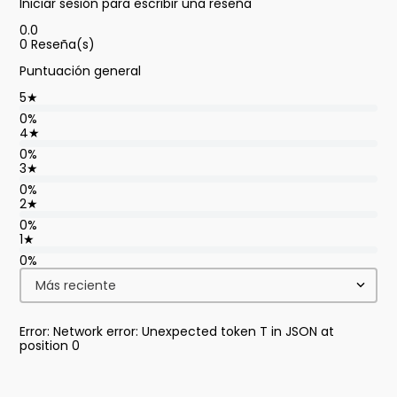
Iniciar sesión para escribir una reseña
0.0
0
Reseña(s)
Puntuación general
5
★
0%
4
★
0%
3
★
0%
2
★
0%
1
★
0%
Más reciente
Error: Network error: Unexpected token T in JSON at
position 0