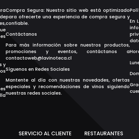
ara
Compra Segura: Nuestro sitio web está optimizado
Polí
 de
para ofrecerte una experiencia de compra segura y
En 
es,
confiable.
inf
que
Contáctanos
pri
res
dat
Para más información sobre nuestros productos,
promociones y eventos, contáctanos a
Hor
contactoweb@lavinoteca.cl
Lune
s y
Síguenos en Redes Sociales
os
Dom
Mantente al día con nuestras novedades, ofertas
Gra
especiales y recomendaciones de vinos siguiendo
res
cuen
nuestras redes sociales.
lla
S
SERVICIO AL CLIENTE
RESTAURANTES