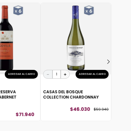
－
SANTA 
CARMÉN
－
＋
AGREGAR AL CARRO
AGREGAR AL CARRO
RESERVA
CASAS DEL BOSQUE
ABERNET
COLLECTION CHARDONNAY
$
46
.
030
$
59
.
940
$
71
.
940