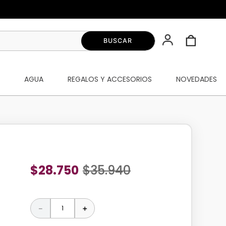
S
AGUA
REGALOS Y ACCESORIOS
NOVEDADES
$
28
.
750
$
35
.
940
－
＋