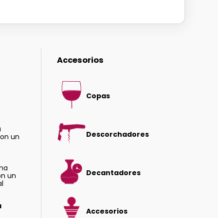
Accesorios
Copas
a
Descorchadores
con un
una
Decantadores
on un
al
a
Accesorios