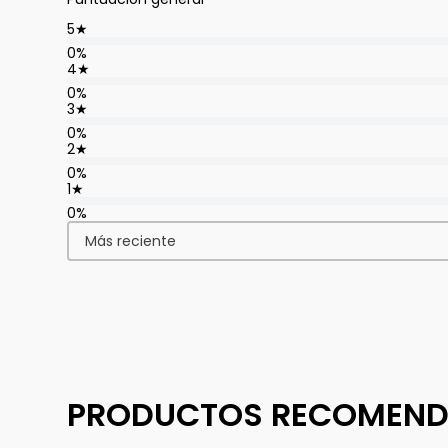
5
★
0%
4
★
0%
3
★
0%
2
★
0%
1
★
0%
Más reciente
PRODUCTOS RECOMEN