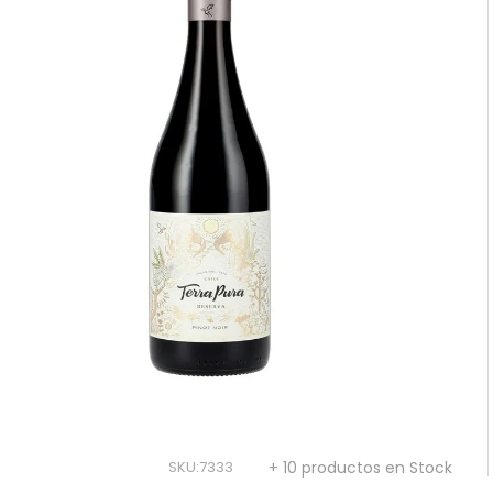
10
.
reserva
SKU
:
7333
+ 10 productos en Stock