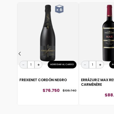
 AL CARRO
RLOT
$
119
.
940
－
＋
－
＋
AGREGAR AL CARRO
A
FREIXENET CORDÓN NEGRO
ERRÁZURIZ MAX R
CARMÉNÈRE
$
76
.
750
$
106
.
740
$
88
.