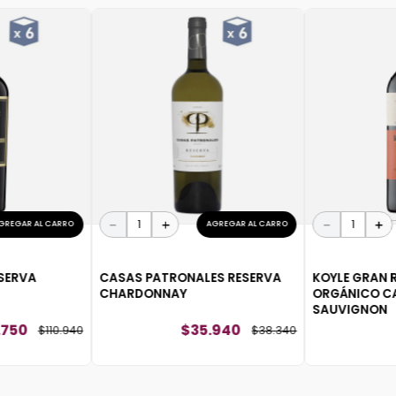
－
＋
－
＋
GREGAR AL CARRO
AGREGAR AL CARRO
ESERVA
CASAS PATRONALES RESERVA
KOYLE GRAN 
CHARDONNAY
ORGÁNICO C
SAUVIGNON
750
$
35
.
940
$
110
.
940
$
38
.
340