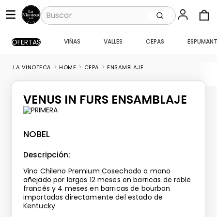
Buscar
OFERTAS
VIÑAS
VALLES
CEPAS
ESPUMANT
TÉRMINOS MÁS BUSCADOS
1
.
santa ema gran
HOME
CEPA
ENSAMBLAJE
2
.
caballo loco
3
.
vik
VENUS IN FURS ENSAMBLAJE
4
.
carmenere
5
.
santa ema
NOBEL
6
.
toro piedra
Descripción:
7
.
pisco
Vino Chileno Premium Cosechado a mano
8
.
montes
añejado por largos 12 meses en barricas de roble
francés y 4 meses en barricas de bourbon
9
.
bouchon
importadas directamente del estado de
Kentucky
10
.
reserva