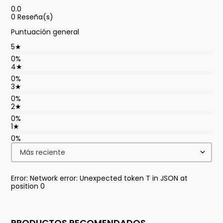
0.0
0
Reseña(s)
Puntuación general
5
★
0%
4
★
0%
3
★
0%
2
★
0%
1
★
0%
Más reciente
Error: Network error: Unexpected token T in JSON at
position 0
PRODUCTOS RECOMENDADOS