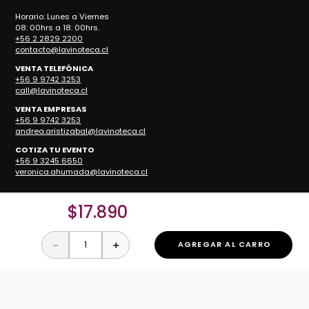
Horario: Lunes a Viernes
08: 00hrs a 18: 00hrs.
+56 2 2829 2200
contacto@lavinoteca.cl
VENTA TELEFÓNICA
+56 9 9742 3253
call@lavinoteca.cl
VENTA EMPRESAS
+56 9 9742 3253
andrea.aristizabal@lavinoteca.cl
COTIZA TU EVENTO
+56 9 3245 6650
veronica.ahumada@lavinoteca.cl
RESTAURANTES
$
17
.
890
Reservas
Teléfono:
+56 2 2829 2200
－
＋
AGREGAR AL CARRO
Restaurante ZOCO
Restaurante Nueva Costanera
Restaurante Manuel Montt