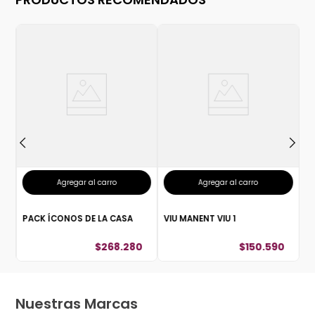
G
C
Agregar al carro
Agregar al carro
PACK ÍCONOS DE LA CASA
VIU MANENT VIU 1
$
268
.
280
$
150
.
590
Nuestras Marcas