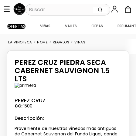
Buscar
OFERTAS
VIÑAS
VALLES
CEPAS
ESPUMANT
TÉRMINOS MÁS BUSCADOS
1
.
santa ema gran
HOME
REGALOS
VIÑAS
2
.
caballo loco
3
.
vik
PEREZ CRUZ PIEDRA SECA
4
.
carmenere
CABERNET SAUVIGNON 1.5
LTS
5
.
santa ema
6
.
toro piedra
PEREZ CRUZ
7
.
pisco
CC
1500
8
.
montes
Descripción:
9
.
bouchon
Proveniente de nuestros viñedos más antiguos
10
.
reserva
de Cabernet Sauvignon del Fundo Liguai, donde