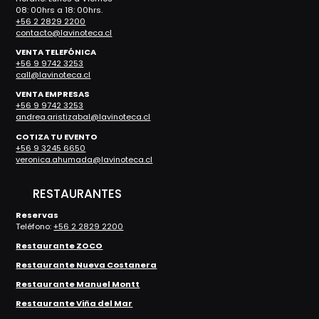
08: 00hrs a 18: 00hrs.
+56 2 2829 2200
contacto@lavinoteca.cl
VENTA TELEFÓNICA
+56 9 9742 3253
call@lavinoteca.cl
VENTA EMPRESAS
+56 9 9742 3253
andrea.aristizabal@lavinoteca.cl
COTIZA TU EVENTO
+56 9 3245 6650
veronica.ahumada@lavinoteca.cl
RESTAURANTES
Reservas
Teléfono:
+56 2 2829 2200
Restaurante ZOCO
Restaurante Nueva Costanera
Restaurante Manuel Montt
Restaurante Viña del Mar