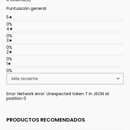
Puntuación general
5
★
0%
4
★
0%
3
★
0%
2
★
0%
1
★
0%
Más reciente
Error: Network error: Unexpected token T in JSON at
position 0
PRODUCTOS RECOMENDADOS