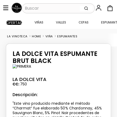
Buscar
OFERTAS
VIÑAS
VALLES
CEPAS
ESPUMANT
TÉRMINOS MÁS BUSCADOS
1
.
santa ema gran
HOME
VIÑA
ESPUMANTES
2
.
caballo loco
3
.
vik
LA DOLCE VITA ESPUMANTE
4
.
carmenere
BRUT BLACK
5
.
santa ema
6
.
toro piedra
LA DOLCE VITA
CC
750
7
.
bouchon
Descripción:
8
.
pisco
"Este vino producido mediante el método
9
.
reserva
“Charmat” fue elaborado 50% Chardonnay, 45%
Sauvignon Blanc, 5% Pinot Noir procedentes de
10
.
montes