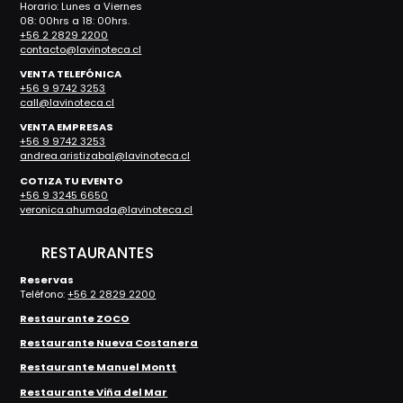
Horario: Lunes a Viernes
08: 00hrs a 18: 00hrs.
+56 2 2829 2200
contacto@lavinoteca.cl
VENTA TELEFÓNICA
+56 9 9742 3253
call@lavinoteca.cl
VENTA EMPRESAS
+56 9 9742 3253
andrea.aristizabal@lavinoteca.cl
COTIZA TU EVENTO
+56 9 3245 6650
veronica.ahumada@lavinoteca.cl
RESTAURANTES
Reservas
Teléfono:
+56 2 2829 2200
Restaurante ZOCO
Restaurante Nueva Costanera
Restaurante Manuel Montt
Restaurante Viña del Mar