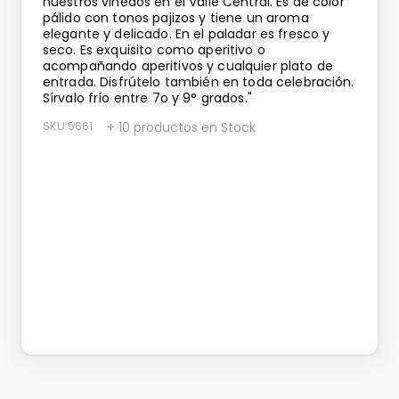
nuestros viñedos en el Valle Central. Es de color
pálido con tonos pajizos y tiene un aroma
elegante y delicado. En el paladar es fresco y
seco. Es exquisito como aperitivo o
acompañando aperitivos y cualquier plato de
entrada. Disfrútelo también en toda celebración.
Sírvalo frío entre 7o y 9° grados."
SKU
:
5661
+ 10 productos en Stock