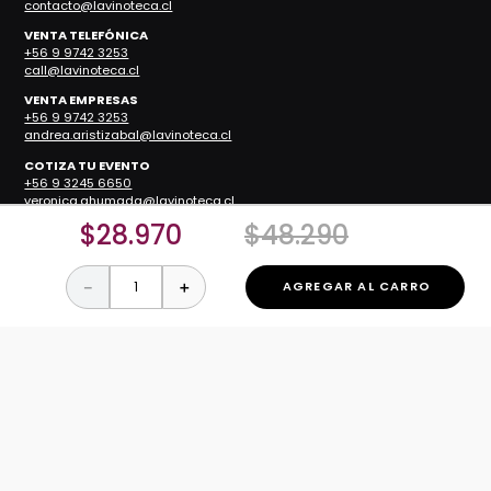
contacto@lavinoteca.cl
VENTA TELEFÓNICA
+56 9 9742 3253
call@lavinoteca.cl
VENTA EMPRESAS
+56 9 9742 3253
andrea.aristizabal@lavinoteca.cl
COTIZA TU EVENTO
+56 9 3245 6650
veronica.ahumada@lavinoteca.cl
$
28
.
970
$
48
.
290
RESTAURANTES
Reservas
－
＋
AGREGAR AL CARRO
Teléfono:
+56 2 2829 2200
Restaurante ZOCO
Restaurante Nueva Costanera
Restaurante Manuel Montt
Restaurante Viña del Mar