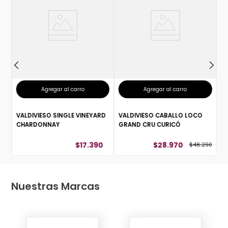
E
V
G
Agregar al carro
Agregar al carro
VALDIVIESO SINGLE VINEYARD
VALDIVIESO CABALLO LOCO
CHARDONNAY
GRAND CRU CURICÓ
$
17
.
390
$
28
.
970
$
48
.
290
Nuestras Marcas