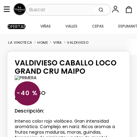
Buscar
OFERTAS
VIÑAS
VALLES
CEPAS
ESPUMANT
TÉRMINOS MÁS BUSCADOS
1
.
santa ema gran
HOME
VIÑA
VALDIVIESO
2
.
vik
3
.
caballo loco
VALDIVIESO CABALLO LOCO
4
.
carmenere
GRAND CRU MAIPO
5
.
santa ema
6
.
toro piedra
VALDIVIESO
40 %
CC
750
7
.
pisco
Descripción:
8
.
montes
Intenso color rojo violáceo. Gran intensidad
9
.
bouchon
aromática. Complejo en nariz. Ricos aromas a
frutas negras maduras, moras, guindas,
10
.
reserva