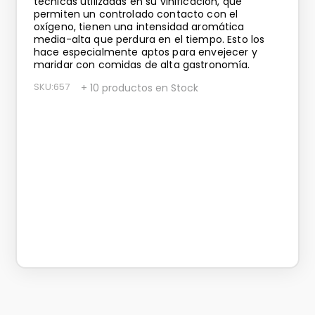
técnicas utilizadas en su vinificación, que
permiten un controlado contacto con el
oxígeno, tienen una intensidad aromática
media-alta que perdura en el tiempo. Esto los
hace especialmente aptos para envejecer y
maridar con comidas de alta gastronomía.
SKU
:
657
+ 10 productos en Stock