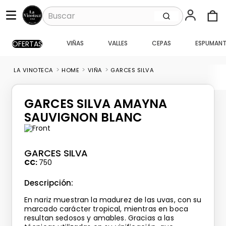
Buscar
OFERTAS
VIÑAS
VALLES
CEPAS
ESPUMANT
TÉRMINOS MÁS BUSCADOS
1
.
santa ema gran
HOME
VIÑA
GARCES SILVA
2
.
caballo loco
3
.
vik
GARCES SILVA AMAYNA
4
.
carmenere
SAUVIGNON BLANC
5
.
santa ema
6
.
toro piedra
GARCES SILVA
CC
750
7
.
pisco
Descripción:
8
.
montes
En nariz muestran la madurez de las uvas, con su
9
.
bouchon
marcado carácter tropical, mientras en boca
resultan sedosos y amables. Gracias a las
10
.
reserva