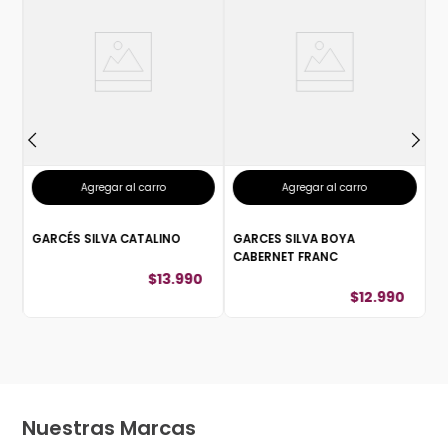
G
H
Agregar al carro
Agregar al carro
GARCÉS SILVA CATALINO
GARCES SILVA BOYA
CABERNET FRANC
$
13
.
990
$
12
.
990
Nuestras Marcas