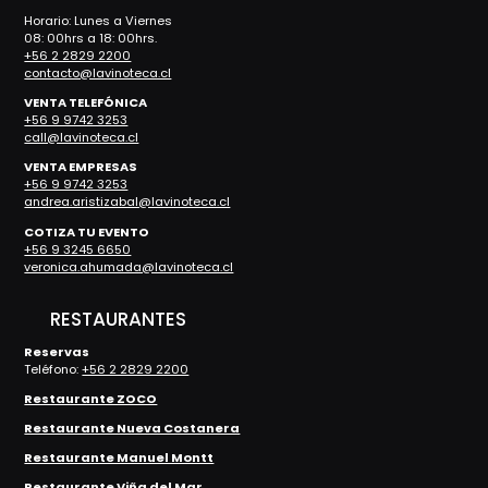
Horario: Lunes a Viernes
08: 00hrs a 18: 00hrs.
+56 2 2829 2200
contacto@lavinoteca.cl
VENTA TELEFÓNICA
+56 9 9742 3253
call@lavinoteca.cl
VENTA EMPRESAS
+56 9 9742 3253
andrea.aristizabal@lavinoteca.cl
COTIZA TU EVENTO
+56 9 3245 6650
veronica.ahumada@lavinoteca.cl
RESTAURANTES
Reservas
Teléfono:
+56 2 2829 2200
Restaurante ZOCO
Restaurante Nueva Costanera
Restaurante Manuel Montt
Restaurante Viña del Mar