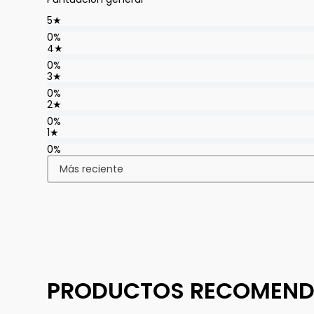
5
★
0%
4
★
0%
3
★
0%
2
★
0%
1
★
0%
Más reciente
PRODUCTOS RECOMEN