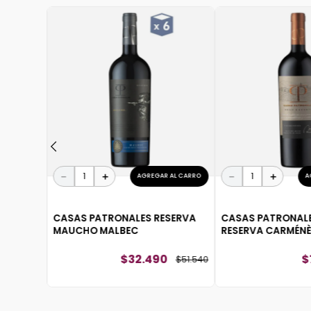
PONIBLE
SERVA
－
＋
－
＋
AGREGAR AL CARRO
A
CASAS PATRONALES RESERVA
CASAS PATRONAL
MAUCHO MALBEC
RESERVA CARMÉNÈ
$
32
.
490
$
$
51
.
540