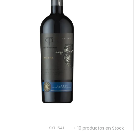
10
.
reserva
SKU
:
541
+ 10 productos en Stock