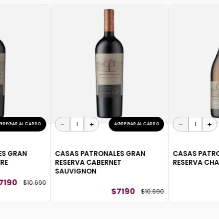
－
＋
－
＋
GREGAR AL CARRO
AGREGAR AL CARRO
ES GRAN
CASAS PATRONALES GRAN
CASAS PATR
RE
RESERVA CABERNET
RESERVA CH
SAUVIGNON
7190
$
10
.
690
$
7190
$
10
.
690