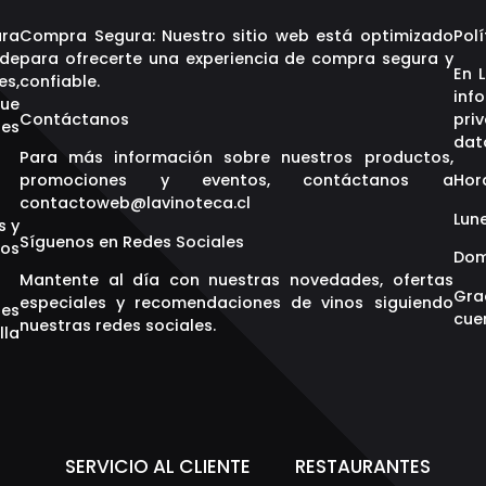
ara
Compra Segura: Nuestro sitio web está optimizado
Polí
 de
para ofrecerte una experiencia de compra segura y
En 
es,
confiable.
inf
que
Contáctanos
pri
res
dat
Para más información sobre nuestros productos,
promociones y eventos, contáctanos a
Hor
contactoweb@lavinoteca.cl
Lune
s y
Síguenos en Redes Sociales
os
Dom
Mantente al día con nuestras novedades, ofertas
Gra
especiales y recomendaciones de vinos siguiendo
res
cuen
nuestras redes sociales.
lla
S
SERVICIO AL CLIENTE
RESTAURANTES