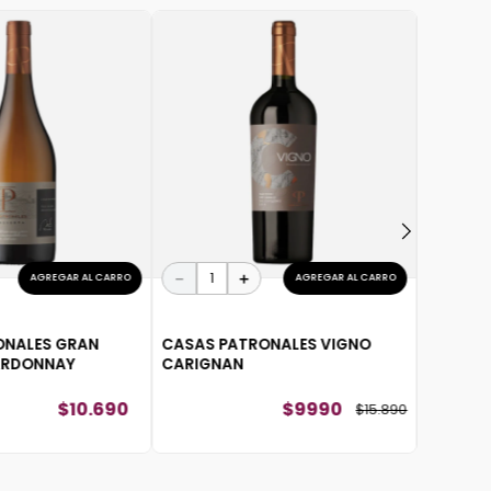
－
CASAS 
RESERV
－
＋
AGREGAR AL CARRO
AGREGAR AL CARRO
ONALES GRAN
CASAS PATRONALES VIGNO
ARDONNAY
CARIGNAN
$
10
.
690
$
9990
$
15
.
890