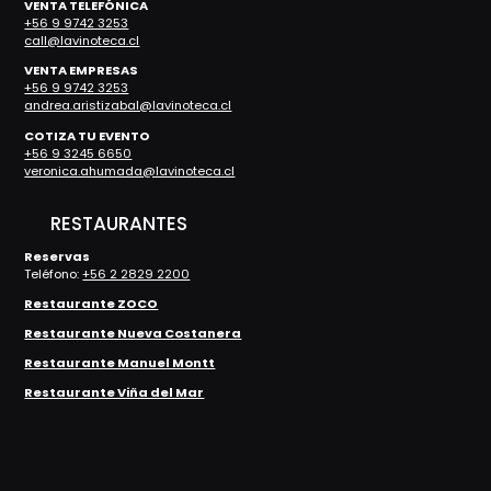
VENTA TELEFÓNICA
+56 9 9742 3253
call@lavinoteca.cl
VENTA EMPRESAS
+56 9 9742 3253
andrea.aristizabal@lavinoteca.cl
COTIZA TU EVENTO
+56 9 3245 6650
veronica.ahumada@lavinoteca.cl
RESTAURANTES
Reservas
Teléfono:
+56 2 2829 2200
Restaurante ZOCO
Restaurante Nueva Costanera
Restaurante Manuel Montt
Restaurante Viña del Mar