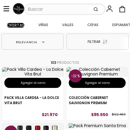
Buscar
OFERTAS
VIÑAS
VALLES
CEPAS
ESPUMANT
TÉRMINOS MÁS BUSCADOS
1
.
santa ema gran
FILTRAR
RELEVANCIA
2
.
caballo loco
3
.
vik
103
PRODUCTOS
4
.
carmenere
5
.
santa ema
22 %
Agregar al carro
Agregar al carro
6
.
toro piedra
7
.
pisco
PACK VILLA CARDEA - LA DOLCE
COLECCIÓN CABERNET
VITA BRUT
SAUVIGNON PREMIUM
8
.
montes
$
21
.
970
$
95
.
550
$
122
.
480
9
.
bouchon
10
.
reserva